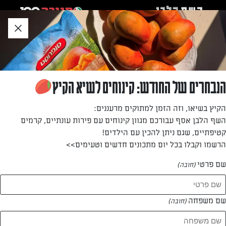
לג
אזור
וכן
חתון
»
»
דף הבית
...
ארוחת ערב – תפריט שבועי
ארוחת ערב – תפריט שבועי
הנבחרים של החודש: קינוחים לשיא הקיץ
מאת: עורך השף הלבן
הקיץ בשיאו, וזה הזמן למתוקים מרעננים:
השף הלבן אסף עבורכם מגוון קינוחים עם פירות עונתיים, קרמים
קטיפתיים, שגם ניתן להכין עם הילדים!
הרשמו וקבלו בכל יום מתכונים חדשים וטעימים>>
שם פרטי
(חובה)
שם משפחה
(חובה)