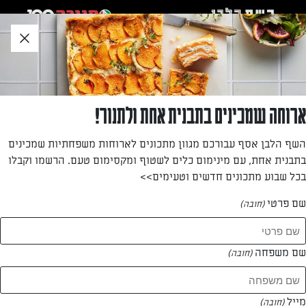
לג
אזור
וכן
חתון
»
»
דף הבית
...
עגבניות שרי מתוקות קלות להכנה
עגבניות שרי מתוקות קלות להכנה
ארוחה שמכינים בתבנית אחת ולתנור!
עגבניות שרי מתוקות קלות להכנהמתוקים וקינוחים שכולם
השף הלבן אסף עבורכם מגוון מתכונים לארוחות משפחתיות שמכינים
אוהבים
בתבנית אחת, עם מינימום כלים לשטוף ומקסימום טעם. הרשמו וקבלו
בכל שבוע מתכונים חדשים וטעימים>>
מאת: איתמר להב
שם פרטי
(חובה)
שם משפחה
(חובה)
מייל
(חובה)