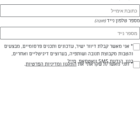
מספר טלפון נייד
(חובה)
* אני מאשר קבלת דיוור ישיר, עדכונים ותכנים פרסומיים, מבצעים
(חובה)
והטבות מקבוצת תנובה ושותפיה, בערוצים דיגיטליים ואחרים,
כגון, הודעת SMS וואטסאפ, מייל
עד 40 דק
קלה
* הנני מאשר/ת שקראתי את
התקנון ומדיניות הפרטיות
.
(חובה)
זמן הכנה
רמת מיומנות
המרכיבים ל 12 מנות:
עגבניות שרי