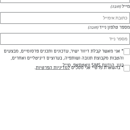
מייל
(חובה)
מספר טלפון נייד
(חובה)
Opt_I
* אני מאשר קבלת דיוור ישיר, עדכונים ותכנים פרסומיים, מבצעים
חלבי
עד 10 דק
קלה
והטבות מקבוצת תנובה ושותפיה, בערוצים דיגיטליים ואחרים,
(חובה)
סוג מתכון
זמן הכנה
רמת מיומנות
כגון, הודעת SMS וואטסאפ, מייל
RegulationsApprove
* בהשארת פרטיי אני מסכים
למדיניות הפרטיות
.
(חובה)
המרכיבים ל 25 מנות:
4 חלבונים
1/2 1 כוסות סוכר