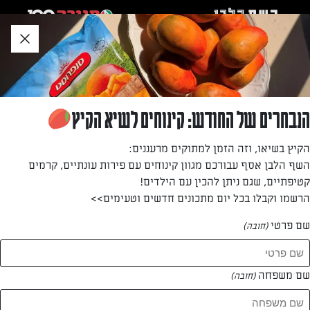
לג
אזור
וכן
חתון
»
»
דף הבית
...
עוגיות קוקוס בשמנת
עוגיות קוקוס בשמנת
הנבחרים של החודש: קינוחים לשיא הקיץ
עוגיות פסח – עוגיות קוקוס בשמנת
הקיץ בשיאו, וזה הזמן למתוקים מרעננים:
השף הלבן אסף עבורכם מגוון קינוחים עם פירות עונתיים, קרמים
מאת: בני סיידא
קטיפתיים, שגם ניתן להכין עם הילדים!
הרשמו וקבלו בכל יום מתכונים חדשים וטעימים>>
שם פרטי
(חובה)
שם משפחה
(חובה)