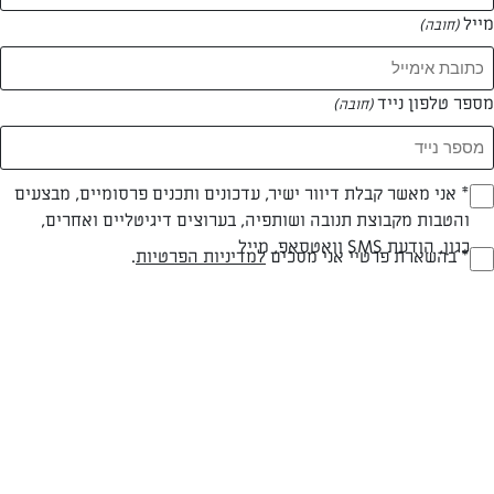
מייל
(חובה)
מספר טלפון נייד
(חובה)
Opt_I
* אני מאשר קבלת דיוור ישיר, עדכונים ותכנים פרסומיים, מבצעים
צילום: נעמי אבליוביץ'
עיצוב: נעמי אבליוביץ
והטבות מקבוצת תנובה ושותפיה, בערוצים דיגיטליים ואחרים,
(חובה)
כגון, הודעת SMS וואטסאפ, מייל
RegulationsApprove
* בהשארת פרטיי אני מסכים
למדיניות הפרטיות
.
(חובה)
חלבי
עד 40 דק
בינונית
סוג מתכון
זמן הכנה
רמת מיומנות
המרכיבים ל 25 יחידות: