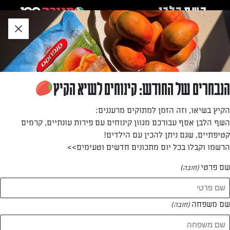
לג
אזור
וכן
חתון
»
»
דף הבית
...
חיתוכיות דבש ואגוזים
חיתוכיות דבש ואגוזים
הנבחרים של החודש: קינוחים לשיא הקיץ
עוגיה פריכה בבסיס ומעל חגיגה אמיתית של מגוון אגוזים
הקיץ בשיאו, וזה הזמן למתוקים מרעננים:
טעימים במתיקות מעודנת של דבש
השף הלבן אסף עבורכם מגוון קינוחים עם פירות עונתיים, קרמים
קטיפתיים, שגם ניתן להכין עם הילדים!
מאת: נעמי אבליוביץ'
הרשמו וקבלו בכל יום מתכונים חדשים וטעימים>>
שם פרטי
(חובה)
שם משפחה
(חובה)