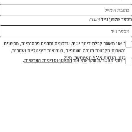
מספר טלפון נייד
(חובה)
* אני מאשר קבלת דיוור ישיר, עדכונים ותכנים פרסומיים, מבצעים
(חובה)
והטבות מקבוצת תנובה ושותפיה, בערוצים דיגיטליים ואחרים,
כגון, הודעת SMS וואטסאפ, מייל
* הנני מאשר/ת שקראתי את
התקנון ומדיניות הפרטיות
.
(חובה)
חלבי
קלה
סוג מתכון
רמת מיומנות
המרכיבים ל 2 מנות:
חצי ליטר חלב "תנובה"