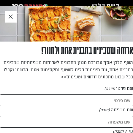
לג
אזור
וכן
חתון
»
»
דף הבית
...
שייק פירות על חלב מתכון מהיר וטעים
שייק פירות על חלב מתכון מהיר וטעים
ארוחה שמכינים בתבנית אחת ולתנור!
שייק סמיך מרענן לימי הקיץ, קל ומהיר להכנה, בחרו את הפירות
השף הלבן אסף עבורכם מגוון מתכונים לארוחות משפחתיות שמכינים
בהתאם לטעמכם האישי
בתבנית אחת, עם מינימום כלים לשטוף ומקסימום טעם. הרשמו וקבלו
בכל שבוע מתכונים חדשים וטעימים>>
מאת: נגה סלע
שם פרטי
(חובה)
שם משפחה
(חובה)
מייל
(חובה)