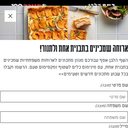
לג
אזור
וכן
חתון
»
»
דף הבית
...
שוקו חם עם שוקולד
שוקו חם עם שוקולד
ארוחה שמכינים בתבנית אחת ולתנור!
שוקו בתוספת שוקולד חם
השף הלבן אסף עבורכם מגוון מתכונים לארוחות משפחתיות שמכינים
בתבנית אחת, עם מינימום כלים לשטוף ומקסימום טעם. הרשמו וקבלו
מאת: ליאה יפת
בכל שבוע מתכונים חדשים וטעימים>>
שם פרטי
(חובה)
שם משפחה
(חובה)
מייל
(חובה)