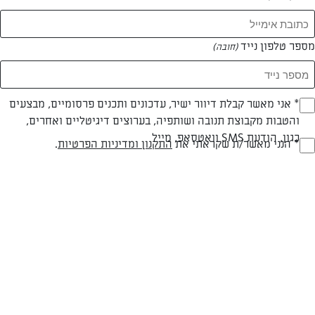
מספר טלפון נייד
(חובה)
* אני מאשר קבלת דיוור ישיר, עדכונים ותכנים פרסומיים, מבצעים
(חובה)
והטבות מקבוצת תנובה ושותפיה, בערוצים דיגיטליים ואחרים,
חלבי
עד 20 דק
קלה
כגון, הודעת SMS וואטסאפ, מייל
* הנני מאשר/ת שקראתי את
התקנון ומדיניות הפרטיות
.
(חובה)
סוג מתכון
זמן הכנה
רמת מיומנות
המרכיבים ל 1 מנה:
3 כפיות קקאו
2 קוביות שוקולד חלב