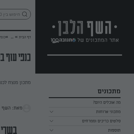
לג
אזור
וכן
חתון
»
»
דף הבית
...
כנפי
כנפי עוף ב
מתכון מנצח לכנפ
מתכונים
מה אוכלים היום?
מאת: השף ה
מתכוני ארוחות
ארוחת בוקר
סלטים כריכים וממרחים
בשרי
תוספות
ארוחת צהריים
כל הסלטים כריכים וממרחים