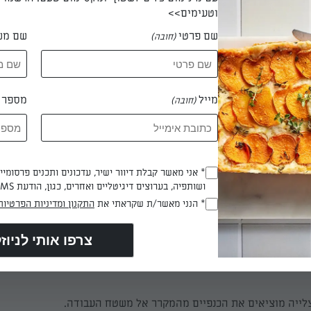
וטעימים>>
שם פרטי
שם מש
(חובה)
טנים, מערבבים חצי דקה, מוסיפים את קרם הקוקוס ומרתיחים.
מייל
מספר ט
(חובה)
 נמוך למשך כמה דקות, מסירים מהאש ומצננים.
* אני מאשר קבלת דיוור ישיר, עדכונים ותכנים פרסומי
(חובה)
 על הכנפיים ומשרים לשעתיים במקרר.
ושותפיה, בערוצים דיגיטליים ואחרים, כגון, הודעת SMS וואטסאפ, מייל
* הנני מאשר/ת שקראתי את
התקנון ומדיניות הפרטיות
(חובה)
התנור העליון.