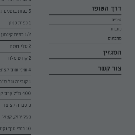
כל הקינוחים לפסח
אפרת ליכטנשטט
דרך הטופו
סלטים לפסח
3 כפות בוטנים גרוסים
קארין בנולול
טיפים
עוגיות לפסח
מירי כהן
1 כפית כמון
כתבות
רובי מיכאל
1/2 כפית קינמון
מתכונים
2 עלי דפנה
המגזין
2 קורט מלח
צור קשר
4 שיני שום קצוצות דק
1 קובייה של ס"מ ג'ינג'ר טרי, מגורד בפומפיה דקה
400 מ"ל קרם קוקוס
כוסברה קצוצה
בצל ירוק, קצוץ
10 כנפי עוף נקיות