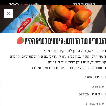
לג
אזור
וכן
חתון
»
»
דף הבית
...
סלט פסטה עם אספרגוס, פלפלים קלויים, גבינה צפתית ועירית קצוצה
סלט פסטה עם אספרגוס, פלפלים קלויים, גבינה
הנבחרים של החודש: קינוחים לשיא הקיץ
צפתית ועירית קצוצה
הקיץ בשיאו, וזה הזמן למתוקים מרעננים:
השף הלבן אסף עבורכם מגוון קינוחים עם פירות עונתיים, קרמים
פסטה צבעונית, יפה וטעימה. אם אתם ממהרים, אפשר להשתמש
קטיפתיים, שגם ניתן להכין עם הילדים!
בפלפל קלוי שקונים בצנצנות או במעדניות.
הרשמו וקבלו בכל יום מתכונים חדשים וטעימים>>
מאת: יעל גרטי
שם פרטי
(חובה)
שם משפחה
(חובה)