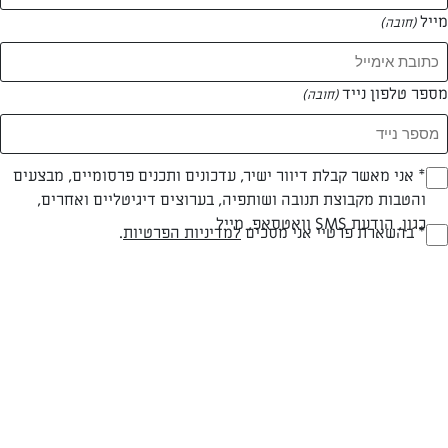
מייל
(חובה)
מספר טלפון נייד
(חובה)
Opt_I
* אני מאשר קבלת דיוור ישיר, עדכונים ותכנים פרסומיים, מבצעים
והטבות מקבוצת תנובה ושותפיה, בערוצים דיגיטליים ואחרים,
(חובה)
כגון, הודעת SMS וואטסאפ, מייל
RegulationsApprove
* בהשארת פרטיי אני מסכים
למדיניות הפרטיות
.
חלבי
עד 20 דק
קלה
(חובה)
סוג מתכון
זמן הכנה
רמת מיומנות
המרכיבים ל 3-4 מנות: