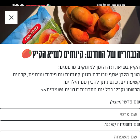
לג
אזור
וכן
חתון
»
»
דף הבית
...
סלט ירוק עם גבינה בולגרית
סלט ירוק עם גבינה בולגרית
הנבחרים של החודש: קינוחים לשיא הקיץ
סלט משובב עם טוויסט של גבינות,מתאים למנות ראשונות
הקיץ בשיאו, וזה הזמן למתוקים מרעננים:
בארוחה חלבית וכאלתור מהיר שמגיעים חברים
השף הלבן אסף עבורכם מגוון קינוחים עם פירות עונתיים, קרמים
קטיפתיים, שגם ניתן להכין עם הילדים!
מאת: אסתר פלח
הרשמו וקבלו בכל יום מתכונים חדשים וטעימים>>
שם פרטי
(חובה)
שם משפחה
(חובה)