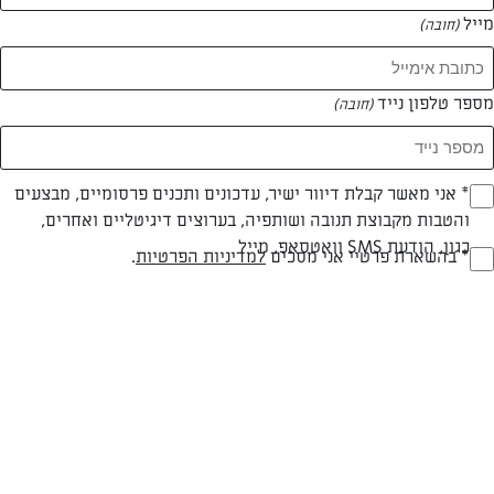
מייל
(חובה)
מספר טלפון נייד
(חובה)
Opt_I
* אני מאשר קבלת דיוור ישיר, עדכונים ותכנים פרסומיים, מבצעים
והטבות מקבוצת תנובה ושותפיה, בערוצים דיגיטליים ואחרים,
(חובה)
כגון, הודעת SMS וואטסאפ, מייל
RegulationsApprove
* בהשארת פרטיי אני מסכים
למדיניות הפרטיות
.
חלבי
עד 10 דק
בינונית
(חובה)
סוג מתכון
זמן הכנה
רמת מיומנות
המרכיבים ל 4 מנות: