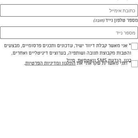
מספר טלפון נייד
(חובה)
* אני מאשר קבלת דיוור ישיר, עדכונים ותכנים פרסומיים, מבצעים
(חובה)
והטבות מקבוצת תנובה ושותפיה, בערוצים דיגיטליים ואחרים,
כגון, הודעת SMS וואטסאפ, מייל
* הנני מאשר/ת שקראתי את
התקנון ומדיניות הפרטיות
.
(חובה)
חלבי
עד 40 דק
קלה
סוג מתכון
זמן הכנה
רמת מיומנות
המרכיבים ל 2 מנות:
4-5 עגבניות אדומות ויפות, פטוטרות קטומות, שטופות וחתוכות לשמיניות