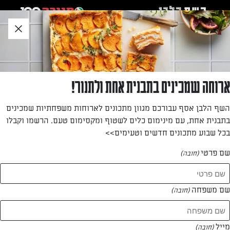
לג
אזור
וכן
חתון
»
»
דף הבית
...
סלט יווני מירקות טריים עם שמן זית וזעתר
סלט יווני מירקות טריים עם שמן זית וזעתר
ארוחה שמכינים בתבנית אחת ולתנור!
עגבניות, מלפפונים, בצל סגול, גבינת פטה, זיתי קלמטה ושמן זית
השף הלבן אסף עבורכם מגוון מתכונים לארוחות משפחתיות שמכינים
– זה כל מה שצריך לסלט מושלם. הקפידו להשתמש בירקות
בתבנית אחת, עם מינימום כלים לשטוף ומקסימום טעם. הרשמו וקבלו
טריים מאוד בטמפרטורת החדר, ולא בירקות מהמקרר.
בכל שבוע מתכונים חדשים וטעימים>>
מאת: יעל גרטי
שם פרטי
(חובה)
שם משפחה
(חובה)
מייל
(חובה)