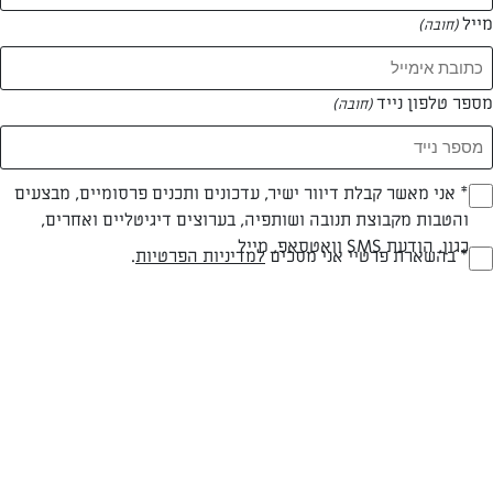
מייל
(חובה)
מספר טלפון נייד
(חובה)
Opt_I
* אני מאשר קבלת דיוור ישיר, עדכונים ותכנים פרסומיים, מבצעים
והטבות מקבוצת תנובה ושותפיה, בערוצים דיגיטליים ואחרים,
(חובה)
חלבי
עד 20 דק
קלה
כגון, הודעת SMS וואטסאפ, מייל
RegulationsApprove
* בהשארת פרטיי אני מסכים
למדיניות הפרטיות
.
(חובה)
סוג מתכון
זמן הכנה
רמת מיומנות
המרכיבים ל 6:
1 ראש חסה רגילה נקייה וחתוכה לרצועות רחבות