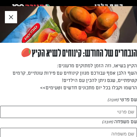
לג
אזור
וכן
חתון
»
»
דף הבית
...
סלט חסה עם קוביות מנגו וגבינה בולגרית ברוטב ריויון חרדל ודבש
סלט חסה עם קוביות מנגו וגבינה בולגרית ברוטב
הנבחרים של החודש: קינוחים לשיא הקיץ
ריויון חרדל ודבש
הקיץ בשיאו, וזה הזמן למתוקים מרעננים:
השף הלבן אסף עבורכם מגוון קינוחים עם פירות עונתיים, קרמים
סלט חסה עם תוספות מעניינות לאירוח ולחג
קטיפתיים, שגם ניתן להכין עם הילדים!
הרשמו וקבלו בכל יום מתכונים חדשים וטעימים>>
מאת: אבי שליסל
שם פרטי
(חובה)
שם משפחה
(חובה)