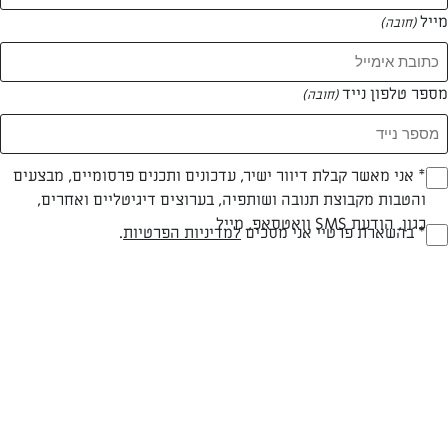
מייל
(חובה)
מספר טלפון נייד
(חובה)
Opt_I
* אני מאשר קבלת דיוור ישיר, עדכונים ותכנים פרסומיים, מבצעים
והטבות מקבוצת תנובה ושותפיה, בערוצים דיגיטליים ואחרים,
(חובה)
כגון, הודעת SMS וואטסאפ, מייל
RegulationsApprove
* בהשארת פרטיי אני מסכים
למדיניות הפרטיות
.
(חובה)
פרווה
עד 10 דק
קלה
סוג מתכון
זמן הכנה
רמת מיומנות