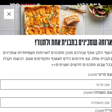
לג
אזור
וכן
חתון
»
»
דף הבית
...
בצק פריך מלוח
בצק פריך מלוח
ארוחה שמכינים בתבנית אחת ולתנור!
המרקם הפריך והאהוב של בצק פריך מתוק, רק עם
השף הלבן אסף עבורכם מגוון מתכונים לארוחות משפחתיות שמכינים
תוספת מלח שמרימה כל מאפה. משמש לקישים, טארטים
בתבנית אחת, עם מינימום כלים לשטוף ומקסימום טעם. הרשמו וקבלו
בכל שבוע מתכונים חדשים וטעימים>>
מלוחים ופאי גבינות.
שם פרטי
(חובה)
שם משפחה
(חובה)
מייל
(חובה)