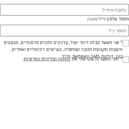
מספר טלפון נייד
(חובה)
מתכונים בצק פריך מלוח
סינון תוצאות
עוזרים לך להתמקד
5 מתכונים
* אני מאשר קבלת דיוור ישיר, עדכונים ותכנים פרסומיים, מבצעים
(חובה)
והטבות מקבוצת תנובה ושותפיה, בערוצים דיגיטליים ואחרים,
כגון, הודעת SMS וואטסאפ, מייל
* הנני מאשר/ת שקראתי את
התקנון ומדיניות הפרטיות
.
(חובה)
קיש (פשטידת) פטריות
פשטידת פטריות חלומית וצמחונית על בסיס בצק פריך מלוח - מתכון
חגיגי שמתאים לכל שולחן חג. שילוב של קריספיות מבחוץ ורכות מבפנים