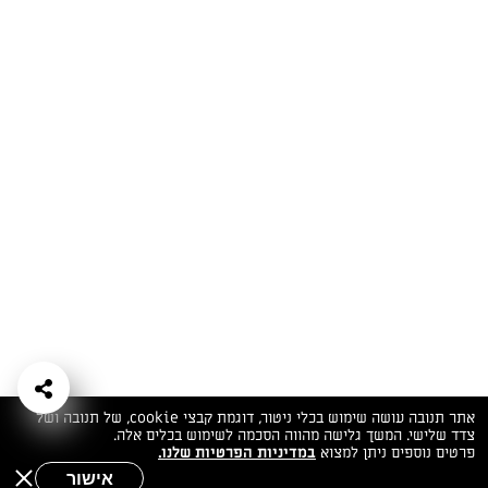
המתכונים הכי טעימים במקום אחד!
השף הלבן אסף עבורכם מתכונים חלומיים לחורף
מפנק! השאירו פרטים וקבלו מתכונים חדשים בכל
יום>>
צרפו אותי לניוזלטר
ערוצי השף
מדיניות
מפת אתר
שאלות
יצירת קשר
תנאי שימוש
פרטיות
ותשובות
הצהרת נגישות
אתר תנובה עושה שימוש בכלי ניטור, דוגמת קבצי cookie, של תנובה ושל
צדד שלישי. המשך גלישה מהווה הסכמה לשימוש בכלים אלה.
פרטים נוספים ניתן למצוא
במדיניות הפרטיות שלנו.
אישור
שאלות לשף
חיפוש
תפריט