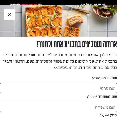
לג
אזור
וכן
חתון
»
»
דף הבית
...
מאפינס טבעוניים מלוחים עם פסטו ירוקים ועגבניות מיובשות
מאפינס טבעוניים מלוחים עם פסטו ירוקים
ארוחה שמכינים בתבנית אחת ולתנור!
ועגבניות מיובשות
השף הלבן אסף עבורכם מגוון מתכונים לארוחות משפחתיות שמכינים
בתבנית אחת, עם מינימום כלים לשטוף ומקסימום טעם. הרשמו וקבלו
אולגה טוכשר עם מתכון למאפים אישיים טבעוניים בטעמים
בכל שבוע מתכונים חדשים וטעימים>>
איטלקיים של פסטו ועגבניות מיובשות שמכינים בקלי קלות
שם פרטי
(חובה)
מאת: אולגה טוכשר
שם משפחה
(חובה)
מייל
(חובה)