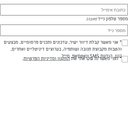
מספר טלפון נייד
(חובה)
* אני מאשר קבלת דיוור ישיר, עדכונים ותכנים פרסומיים, מבצעים
(חובה)
צילום: אולגה טוכשר
עיצוב: אולגה טוכשר
והטבות מקבוצת תנובה ושותפיה, בערוצים דיגיטליים ואחרים,
כגון, הודעת SMS וואטסאפ, מייל
* הנני מאשר/ת שקראתי את
התקנון ומדיניות הפרטיות
.
(חובה)
פרווה
עד 10 דק
קלה
סוג מתכון
זמן הכנה
רמת מיומנות
המרכיבים ל 10: