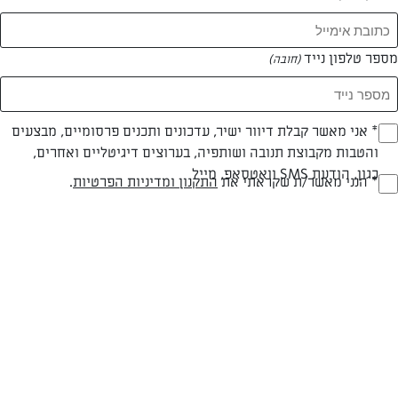
מספר טלפון נייד
(חובה)
צילום: דן פרץ
עיצוב: נורית קריב
* אני מאשר קבלת דיוור ישיר, עדכונים ותכנים פרסומיים, מבצעים
(חובה)
והטבות מקבוצת תנובה ושותפיה, בערוצים דיגיטליים ואחרים,
כגון, הודעת SMS וואטסאפ, מייל
* הנני מאשר/ת שקראתי את
התקנון ומדיניות הפרטיות
.
(חובה)
חלבי
עד 40 דק
קלה
סוג מתכון
זמן הכנה
רמת מיומנות
המרכיבים ל 20-25:
לבצק: