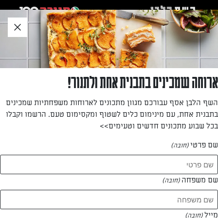
לג
אזור
וכן
חתון
»
»
דף הבית
...
גביניות מלוחות
גביניות מלוחות
ארוחה שמכינים בתבנית אחת ולתנור!
הפכנו את הגביניות האהובות, למלוחות! רון יוחננוב עם מתכון
השף הלבן אסף עבורכם מגוון מתכונים לארוחות משפחתיות שמכינים
לגביניות מלוחות ומיוחדות לשבועות שלא נופלות מהמקור
בתבנית אחת, עם מינימום כלים לשטוף ומקסימום טעם. הרשמו וקבלו
וימלאו את הבית בריח מדהים של אפייה
בכל שבוע מתכונים חדשים וטעימים>>
מאת: עורך השף הלבן
שם פרטי
(חובה)
שם משפחה
(חובה)
מייל
(חובה)