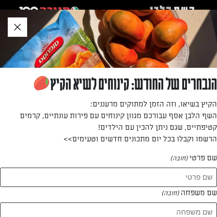
לג
אזור
וכן
חתון
»
»
דף הבית
...
שלוש רעיונות לפיצה ממכרת
שלוש רעיונות לפיצה ממכרת
הנבחרים של החודש: קינוחים לשיא הקיץ
מאת: עורך השף הלבן
הקיץ בשיאו, וזה הזמן למתוקים מרעננים:
השף הלבן אסף עבורכם מגוון קינוחים עם פירות עונתיים, קרמים
קטיפתיים, שגם ניתן להכין עם הילדים!
הרשמו וקבלו בכל יום מתכונים חדשים וטעימים>>
שם פרטי
(חובה)
שם משפחה
(חובה)