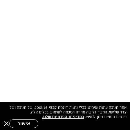
המתכונים הכי טעימים במקום אחד!
השף הלבן אסף עבורכם מתכונים חלומיים לחורף
מפנק! השאירו פרטים וקבלו מתכונים חדשים בכל
יום>>
צרפו אותי לניוזלטר
ערוצי השף
מדיניות
מפת אתר
שאלות
יצירת קשר
תנאי שימוש
פרטיות
ותשובות
הצהרת נגישות
אתר תנובה עושה שימוש בכלי ניטור, דוגמת קבצי cookie, של תנובה ושל
צדד שלישי. המשך גלישה מהווה הסכמה לשימוש בכלים אלה.
פרטים נוספים ניתן למצוא
במדיניות הפרטיות שלנו.
אישור
שאלות לשף
חיפוש
תפריט