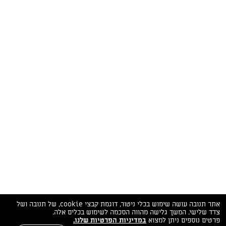
המתכונים הכי טעימים במקום אחד!
השף הלבן אסף עבורכם מתכונים חלומיים לחורף
מפנק! השאירו פרטים וקבלו מתכונים חדשים בכל
יום>>
צרפו אותי לניוזלטר
ערוצי השף
מדיניות
מפת אתר
שאלות
יצירת קשר
תנאי שימוש
פרטיות
ותשובות
הצהרת נגישות
אתר תנובה עושה שימוש בכלי ניטור, דוגמת קבצי cookie, של תנובה ושל
צדד שלישי. המשך גלישה מהווה הסכמה לשימוש בכלים אלה.
פרטים נוספים ניתן למצוא
במדיניות הפרטיות שלנו.