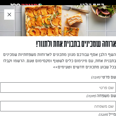
לג
אזור
וכן
חתון
»
»
דף הבית
...
מילון המונחים – כיצד לקרוא את תוויות המזון?
מילון המונחים – כיצד לקרוא את תוויות המזון?
ארוחה שמכינים בתבנית אחת ולתנור!
השף הלבן אסף עבורכם מגוון מתכונים לארוחות משפחתיות שמכינים
מאת: עורך השף הלבן
בתבנית אחת, עם מינימום כלים לשטוף ומקסימום טעם. הרשמו וקבלו
בכל שבוע מתכונים חדשים וטעימים>>
שם פרטי
(חובה)
שם משפחה
(חובה)
מייל
(חובה)