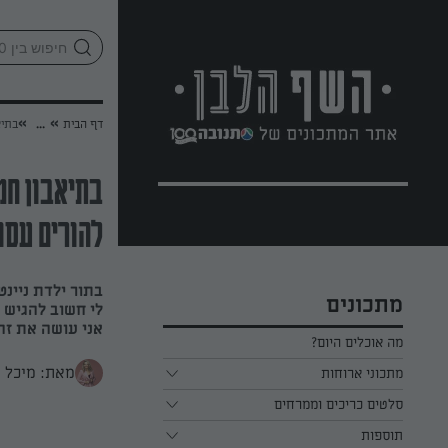
לג
אזור
וכן
חתון
»
»
דף הבית
...
בתיא
בתיאבון חמ
להורים עסו
בתור ילדת ניינ
מתכונים
לי חשוב להגיש 
אני עושה את זה
מה אוכלים היום?
מאת: מיכל א
מתכוני ארוחות
ארוחת בוקר
סלטים כריכים וממרחים
תוספות
ארוחת צהריים
כל הסלטים כריכים וממרחים