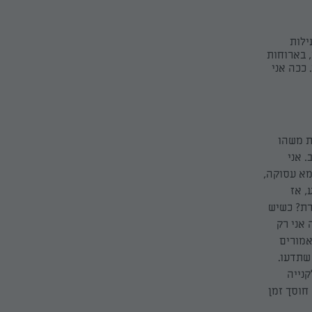
ילות
 בארוחות
ככה אני
ת משהו
 אני
מא עסוקה,
, אז
רת? כשיש
 אני רק
 יודעת שאמורים
שתדעו.
קנייה
חוסך זמן