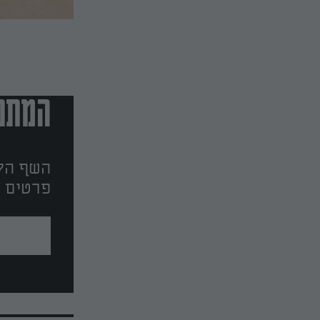
המתכו
השף הלב
פרטים ו