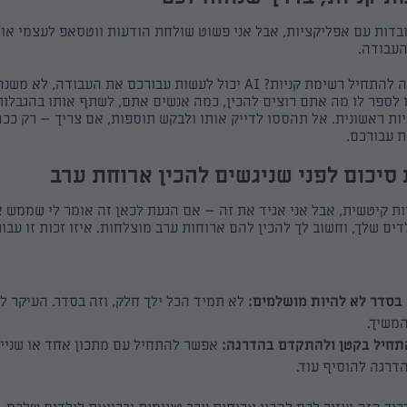
בדות עם אפליקציות, אבל אני פשוט שולחת הודעות ווטסאפ לעצמי או ל
העבודה.
לא יודעים מאיפה להתחיל רשימת קניות? AI יכול לעשות עבורכם את העבודה, ל
 לספר לו מה אתם רוצים להכין, כמה אנשים אתם, לשתף אותו בהגבלות
ות ראשונית. אל תהססו לדייק אותו ולבקש תוספות, אם צריך – רק ככה
 עבורכם.
סיכום לפני שניגשים להכין ארוחת ערב
ות קיטשית, אבל אני אגיד את זה – אם הגעת לכאן זה אומר לי שממש 
ים שלך, וחשוב לך להכין להם ארוחות ערב מוצלחות. איזו זכות זו עבור
 בסדר לא להיות מושלמים:
לא תמיד הכל ילך חלק, וזה בסדר. העיקר ל
משיך.
תחיל בקטן ולהתקדם בהדרגה:
אפשר להתחיל עם מתכון אחד או שניים
דרגה להוסיף עוד.