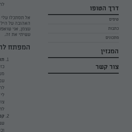
כל הקינוחים לפסח
אפרת ליכטנשטט
להם
דרך הטופו
סלטים לפסח
קארין בנולול
אל תסתכלו עלי כ
טיפים
עוגיות לפסח
מירי כהן
האהובה על הילדי
כתבות
עצמן, אני שואפת
רובי מיכאל
עשיתי את זה.
מתכונים
המפתח להצ
המגזין
תכ
צור קשר
כזה
מש
עם 
להת
לי 
לתכ
קנ
שבו
וכס