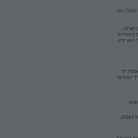
בעלי, וזה
א משנה לאיזה
 תזונתיות
 הוא יגיע
אכפת לך
ך ועבורם!
נסות
 בשבוע,