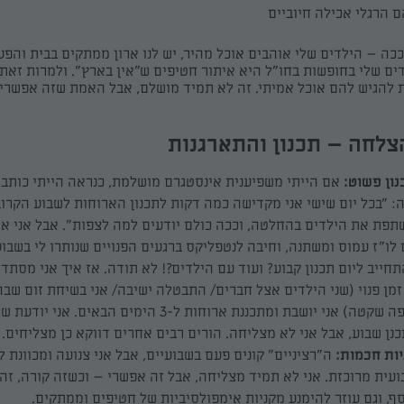
 הרגלי אכילה חיוביים
כה – הילדים שלי אוהבים אוכל מהיר, יש לנו ארון ממתקים בבית והפע
ם שלי בחופשות בחו"ל היא איתור חטיפים ש"אין בארץ". ולמרות זאת,
 להגיש להם אוכל אמיתי. זה לא תמיד מושלם, אבל האמת שזה אפשרי. 
לחה – תכנון והתארגנות
נון פשוט:
אם הייתי משפיענית אינסטגרם מושלמת, כנראה הייתי כותב
: "בכל יום שישי אני מקדישה כמה דקות לתכנון הארוחות לשבוע הקרוב.
תפת את הילדים בהחלטה, וככה כולם יודעים למה לצפות". אבל אני א
לו"ז עמוס ומשתנה, וחיבה לנטפליקס ברגעים הפנויים שנותרו לי בשבוע
חייב ליום תכנון קבוע? ועוד עם הילדים?! לא תודה. אז איך אני מסתד
זמן פנוי (שני הילדים אצל חברים/ התבטלה ישיבה/ אני בשיחת זום שבה
צופה שקטה) אני יושבת ומתכננת ארוחות ל-3 הימים הבאים. אני
נן שבוע, אבל אני לא מצליחה. הורים רבים אחרים דווקא כן מצליחים. 
יות חכמות:
ה"רציניים" קונים פעם בשבועיים, אבל אני צנועה ומכוונת ל
עית מרוכזת. אני לא תמיד מצליחה, אבל זה אפשרי – וכשזה קורה, זה 
ף, וגם עוזר להימנע מקניות אימפולסיביות של חטיפים וממתקים.