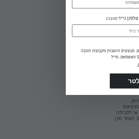
ת, ותראו
לפון נייד
(חובה)
המתכון
ים, מבצעים והטבות מקבוצת תנובה
ל לחתוך
עדיפים);
.
חותכים. עם
מה
ים,
התוצאות
או לחביתה
עם הגבינה הלבנה "עיניים" מזיתים ו"פה" מפרוסת פלפל אדום (זה עובד לפחות עד גיל 9, לאחר מכן