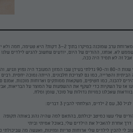
מה יותר מושלם מארוחת ערב שמוכנה במיקרו בתוך 2–3 דקות? היא טעימה,
שממש לא. אנחנו, ההורים של היום, יודעים שחשוב להגיש לילדים שלנו 
 אבל זה לא תמיד היה ככה.
אני, כמו רוב ילדי שנות ה-80 וה-90 גדלתי בעידן שבו המזון המעובד היה נפוץ ונגי
הביתית והטרייה, כמו גם לצריכת חלבונים, הייתה נמוכה יחסית. רבים
הירים להכנה, כמו חטיפים, משקאות ממותקים וארוחות מוכנות. אמנם סי
עו אז על השקיות כדי לשקף את ההשפעות של המוצר על הבריאות, אבל
וודאות שאכלנו כמויות גדולות של סוכר, שומן ומלח.
להבין 3 דברים:
ורים שלי עשו כמיטב יכולתם, בהתאם למה שהיה נהוג באותה תקופה
דרך אחרת להאכיל את הילדים שלי, באוכל אמיתי וביתי
ב לי להכין לילדים שלי ארוחות טריות ומזינות, ואעשה מה שביכולתי 