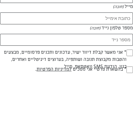
מייל
(חובה)
מספר טלפון נייד
(חובה)
צילום: אולגה טוכשר
עיצוב: אולגה טוכשר
Opt_I
* אני מאשר קבלת דיוור ישיר, עדכונים ותכנים פרסומיים, מבצעים
והטבות מקבוצת תנובה ושותפיה, בערוצים דיגיטליים ואחרים,
(חובה)
כגון, הודעת SMS וואטסאפ, מייל
RegulationsApprove
* בהשארת פרטיי אני מסכים
למדיניות הפרטיות
.
פרווה
עד 10 דק
קלה
(חובה)
סוג מתכון
זמן הכנה
רמת מיומנות
המרכיבים ל 2: