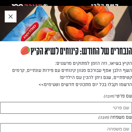
לג
אזור
וכן
חתון
»
»
דף הבית
...
קפוצ'ינו ושברי עוגיות
קפוצ'ינו ושברי עוגיות
הנבחרים של החודש: קינוחים לשיא הקיץ
מי לא אוהב קפוצ'ינו? סידרנו לכם גרסה מפנקת במיוחד עם
הקיץ בשיאו, וזה הזמן למתוקים מרעננים:
שכבה עבה של קצף ושברי עוגיות שתשדרג לכם את היום ותגרום
השף הלבן אסף עבורכם מגוון קינוחים עם פירות עונתיים, קרמים
לכם להתאהב מחדש בקפה שלכם. מתכון של אולגה טוכשר
קטיפתיים, שגם ניתן להכין עם הילדים!
הרשמו וקבלו בכל יום מתכונים חדשים וטעימים>>
מאת: אולגה טוכשר
שם פרטי
(חובה)
שם משפחה
(חובה)