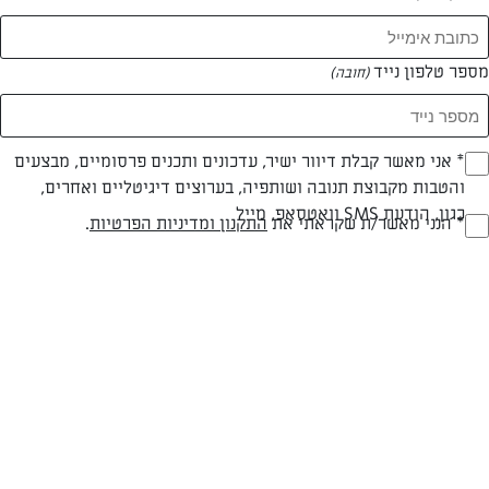
תראו לי מתכונים
מספר טלפון נייד
(חובה)
* אני מאשר קבלת דיוור ישיר, עדכונים ותכנים פרסומיים, מבצעים
(חובה)
והטבות מקבוצת תנובה ושותפיה, בערוצים דיגיטליים ואחרים,
כגון, הודעת SMS וואטסאפ, מייל
* הנני מאשר/ת שקראתי את
התקנון ומדיניות הפרטיות
.
(חובה)
המתכונים הכי טעימים במקום אחד!
השף הלבן אסף עבורכם מתכונים חלומיים לחורף
מפנק! השאירו פרטים וקבלו מתכונים חדשים בכל
יום>>
צרפו אותי לניוזלטר