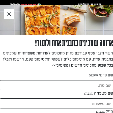
לג
אזור
וכן
חתון
»
דף הבית
פותחים מקרר
פותחים מקרר ומתחילים לבשל
ארוחה שמכינים בתבנית אחת ולתנור!
מגוון מתכונים מתאימים למה שיש לך עכשיו במקרר
השף הלבן אסף עבורכם מגוון מתכונים לארוחות משפחתיות שמכינים
בתבנית אחת, עם מינימום כלים לשטוף ומקסימום טעם. הרשמו וקבלו
בכל שבוע מתכונים חדשים וטעימים>>
שם פרטי
(חובה)
אז מה יש במקרר?
אנחנו סקרנים :)
שם משפחה
(חובה)
אם ברשותכם מספר מוצרים- הפרידו אותם בפסיק ואז רווח
מייל
(חובה)