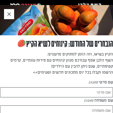
לג
אזור
וכן
חתון
»
»
דף הבית
...
שניצל טבעוני על מקל
שניצל טבעוני על מקל
הנבחרים של החודש: קינוחים לשיא הקיץ
השניצל הזה משלב כל מה שילדים אוהבים לאכול (קריספיות על
הקיץ בשיאו, וזה הזמן למתוקים מרעננים:
מקל) עם כל מה שהורים רוצים לתת לילדים (ארוחה מאוזנת
השף הלבן אסף עבורכם מגוון קינוחים עם פירות עונתיים, קרמים
ובריאה). גם מי שאוכל בשר לא יצליח לעמוד בפיתוי!
קטיפתיים, שגם ניתן להכין עם הילדים!
הרשמו וקבלו בכל יום מתכונים חדשים וטעימים>>
מאת: רון יוחננוב
שם פרטי
(חובה)
שם משפחה
(חובה)