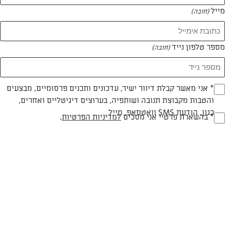
מייל
(חובה)
מספר טלפון נייד
(חובה)
Opt_I
* אני מאשר קבלת דיוור ישיר, עדכונים ותכנים פרסומיים, מבצעים
צילום: רון יוחננוב
עיצוב: רון יוחננוב
והטבות מקבוצת תנובה ושותפיה, בערוצים דיגיטליים ואחרים,
(חובה)
כגון, הודעת SMS וואטסאפ, מייל
RegulationsApprove
* בהשארת פרטיי אני מסכים
למדיניות הפרטיות
.
פרווה
עד 40 דק
בינונית
(חובה)
סוג מתכון
זמן הכנה
רמת מיומנות
המרכיבים ל 12 יחידות: