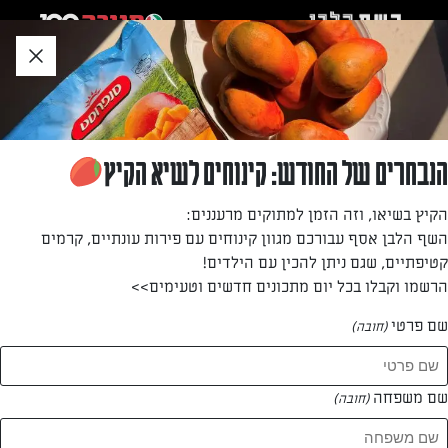
לג
אזור
וכן
חתון
»
»
דף הבית
...
קציצות תפוחי אדמה ובטטה עם בקר ופטריות
קציצות תפוחי אדמה ובטטה עם בקר ופטריות
הנבחרים של החודש: קינוחים לשיא הקיץ
קציצות תפוחי אדמה ובטטה עם בקר ופטריות, מנה ראשונה
הקיץ בשיאו, וזה הזמן למתוקים מרעננים:
כובשת ומרשימה.
השף הלבן אסף עבורכם מגוון קינוחים עם פירות עונתיים, קרמים
קטיפתיים, שגם ניתן להכין עם הילדים!
מאת: אולגה אלימלך
הרשמו וקבלו בכל יום מתכונים חדשים וטעימים>>
שם פרטי
(חובה)
שם משפחה
(חובה)