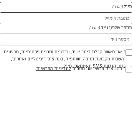
מייל
(חובה)
מספר טלפון נייד
(חובה)
Opt_I
* אני מאשר קבלת דיוור ישיר, עדכונים ותכנים פרסומיים, מבצעים
והטבות מקבוצת תנובה ושותפיה, בערוצים דיגיטליים ואחרים,
עד 40 דק
בינונית
(חובה)
כגון, הודעת SMS וואטסאפ, מייל
RegulationsApprove
* בהשארת פרטיי אני מסכים
למדיניות הפרטיות
.
זמן הכנה
רמת מיומנות
(חובה)
המרכיבים ל 4 מנות:
1 בצל לבן, חתוך לקוביות קטנות