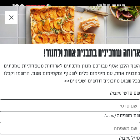
לג
אזור
וכן
חתון
»
»
דף הבית
...
סנדוויץ' קציצות בשר
סנדוויץ' קציצות בשר
ארוחה שמכינים בתבנית אחת ולתנור!
כריך פועלים אמיתי עם קציצות בשר עסיסיות
השף הלבן אסף עבורכם מגוון מתכונים לארוחות משפחתיות שמכינים
בתבנית אחת, עם מינימום כלים לשטוף ומקסימום טעם. הרשמו וקבלו
מאת: נעמי אבליוביץ'
בכל שבוע מתכונים חדשים וטעימים>>
שם פרטי
(חובה)
שם משפחה
(חובה)
מייל
(חובה)