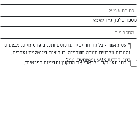
מספר טלפון נייד
(חובה)
* אני מאשר קבלת דיוור ישיר, עדכונים ותכנים פרסומיים, מבצעים
(חובה)
צילום: נעמי אבליוביץ'
עיצוב: נעמי אבליוביץ'
והטבות מקבוצת תנובה ושותפיה, בערוצים דיגיטליים ואחרים,
כגון, הודעת SMS וואטסאפ, מייל
* הנני מאשר/ת שקראתי את
התקנון ומדיניות הפרטיות
.
(חובה)
בשרי
עד 40 דק
קלה
סוג מתכון
זמן הכנה
רמת מיומנות
המרכיבים ל 4 מנות: