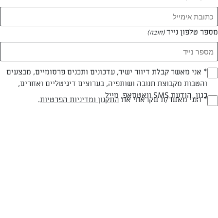
מספר טלפון נייד
(חובה)
* אני מאשר קבלת דיוור ישיר, עדכונים ותכנים פרסומיים, מבצעים
(חובה)
והטבות מקבוצת תנובה ושותפיה, בערוצים דיגיטליים ואחרים,
כגון, הודעת SMS וואטסאפ, מייל
בשרי
עד 40 דק
קלה
* הנני מאשר/ת שקראתי את
התקנון ומדיניות הפרטיות
.
(חובה)
סוג מתכון
זמן הכנה
רמת מיומנות
המרכיבים ל 4 מנות:
1 ק"ג כנפיים של עוף