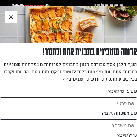
לג
אזור
וכן
חתון
»
»
דף הבית
...
כנפיים של עוף
כנפיים של עוף
ארוחה שמכינים בתבנית אחת ולתנור!
מתכונים מתוקים ומלוחים שישכנעו את הילדים לאכול יותר
השף הלבן אסף עבורכם מגוון מתכונים לארוחות משפחתיות שמכינים
מנקניקיות וקטשופ
בתבנית אחת, עם מינימום כלים לשטוף ומקסימום טעם. הרשמו וקבלו
בכל שבוע מתכונים חדשים וטעימים>>
מאת: אלי גרשון
שם פרטי
(חובה)
שם משפחה
(חובה)
מייל
(חובה)