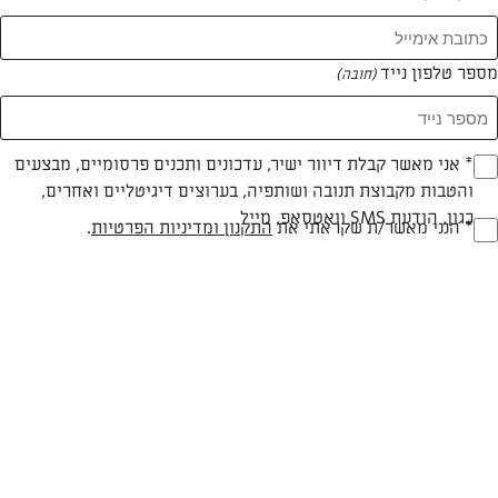
מספר טלפון נייד
(חובה)
* אני מאשר קבלת דיוור ישיר, עדכונים ותכנים פרסומיים, מבצעים
(חובה)
והטבות מקבוצת תנובה ושותפיה, בערוצים דיגיטליים ואחרים,
חלבי
עד 20 דק
קלה
כגון, הודעת SMS וואטסאפ, מייל
* הנני מאשר/ת שקראתי את
התקנון ומדיניות הפרטיות
.
(חובה)
סוג מתכון
זמן הכנה
רמת מיומנות
המרכיבים ל 2:
לרוטב וינגרט:
3-4 כפות שמן זית