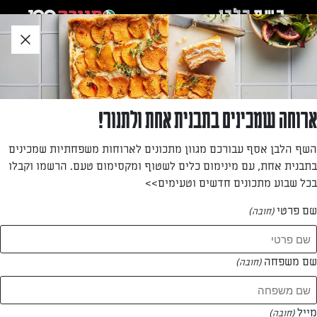
לג
אזור
וכן
חתון
»
»
דף הבית
...
סלט חסה, תפוחים, גבינת פטה ואגוזי מלך
סלט חסה, תפוחים, גבינת פטה ואגוזי מלך
ארוחה שמכינים בתבנית אחת ולתנור!
סלט מלא הפתעות טעימות ומפנקות.
השף הלבן אסף עבורכם מגוון מתכונים לארוחות משפחתיות שמכינים
בתבנית אחת, עם מינימום כלים לשטוף ומקסימום טעם. הרשמו וקבלו
מאת: יעל גרטי
בכל שבוע מתכונים חדשים וטעימים>>
שם פרטי
(חובה)
שם משפחה
(חובה)
מייל
(חובה)