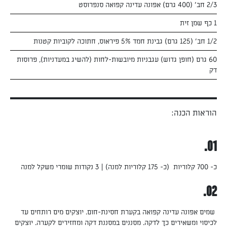
2/3 חב' (400 גרם) אפונה עדינה קפואה סנפרוסט
1 כף שמן זית
1/2 חב' (125 גרם) גבינת חמד 5% פיראוס, חתוכה לקוביות קטנות
60 גרם (חופן גדוש) עגבניות מיובשות-לחות (להשיג במעדניות), פרוסות
דק
הוראות הכנה:
01.
כ- 700 קלוריות (כ- 175 קלוריות למנה) | 3 נקודות שומרי משקל למנה
02.
שמים אפונה עדינה קפואה בקערת חסינת-חום. יוצקים מים רותחים עד
לכיסוי ומשאירים כך לדקה. מסננים במסננת דקה ומחזירים לקערה. יוצקים