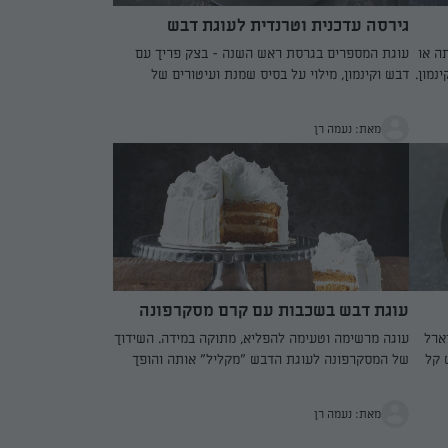
גירסה עדכנית וטרנדית לעוגת דבש
ה או
עוגת המספרים בגרסת ראש השנה - בצק פריך עם
נמון.
דבש וקינמון, מילוי על בסיס שמנת ועיטורים של
נה
תאנים, רימונים ודבש. טעימה כמו שהיא יפה. חגיגית
במיוחד.
מאת: נעמה רן
עוגת דבש בשכבות עם קרם מסקרפונה
ארל
עוגה מרשימה וטעימה להפליא, מתוקה במידה. השידוך
 קל
של המסקרפונה לעוגת הדבש "מקליל" אותה והופך
אותה לקינוח אלגנטי. העוגה מתקבלת גבוהה
ומרשימה. אם חשוב לשמור על יציבותה בעת החיתוך,
מאת: נעמה רן
אחרי בניית השכבות ולפני הציפוי הסופי, מחדירים 3
שיפודי עץ, כל אחד בשליש אחר של העוגה, קוטמים