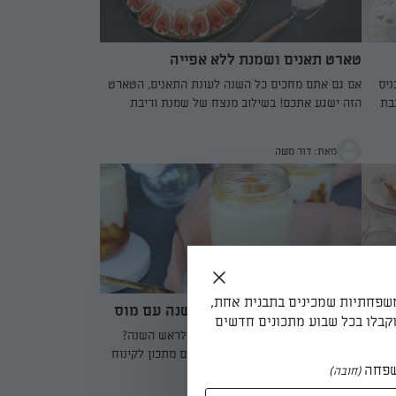
טארט תאנים ושמנת ללא אפייה
ניס
אם גם אתם מחכים כל השנה לעונת התאנים, הטארט
בת
הזה ישגע אתכם! בשילוב מנצח של שמנת וריבת
ריכים
תאנים ביתית, ללא אפייה, כל ביס מהטארט הוא חוויה
 בין
מאת: דור משה
חם
ת
מאפשר
–
משפחתיות שמכינים בתבנית אחת,
קינוח כוסות פרווה לראש השנה עם מוס
קבלו בכל שבוע מתכונים חדשים
וניל ותפוחים
מתכון
מחפשים את קינוח הפרווה המושלם לראש השנה?
וחה
הגעתם למקום הנכון! יש לנו בשבילכם מתכון לקינוח
פחה
(חובה)
כוסות עם מוס וניל מושלם ושכבת תפוחים מקורמלים