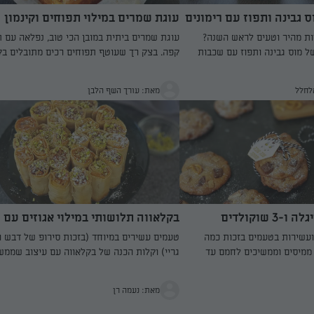
ס גבינה ותפוז עם רימונים
עוגת שמרים במילוי תפוחים וקינמון
ות מהיר וטעים לראש השנה?
עוגת שמרים ביתית במובן הכי טוב, נפלאה עם ת
של מוס גבינה ותפוז עם שכבות
קפה. בצק רך שעוטף תפוחים רכים מתובלים בקי
רחים לא יפסיקו לדבר עליו
מתכון מצוין לראש השנה או לכל מועד אחר בש
אלחלל
מאת: עורך השף הלבן
3 שוקולדים
בקלאווה תלושותי במילוי אגוזים עם
סירופ דבש וארל גריי – מרשים לחג
ועשירות בטעמים בזכות כמה
טעמים עשירים במיוחד (בזכות סירופ של דבש ו
ממיסים וממשיכים לחמם עד
גריי) וקלות הכנה של בקלאווה עם עיצוב שממש
מה מה שמעניק טעם עמוק ומעט
להנדס ועושה הרבה רושם
פה ומשלבים מתוק
מאת: נעמה רן