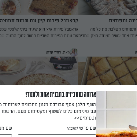
ינה ותפוחים
קראמבל פירות קיץ עם שמנת חמוצה
 ותפוחים משלבת את כל מה
קראמבל פירות קיץ הוא קינוח ביתי קלאסי שמכ
נוח אחד עשיר ומיוחד. בצק שמרים
את עונת הפירות הטריים הישר לתוך התנור. שכ
קרם גבינה עדין, מתוק וקטיפתי,
פירות עסיסית מתבשלת מתחת לפירורי חמאה פ
ביות תפוחים מקורמלות עם סוכר
עם נגיעה של קינמון, והתוצאה היא שילוב מושלם
ק
מאת: רחלי קרוט
פות מתיקות טבעית ורעננות.
מתיקות, חמיצות ופריכות זהובה. מגישים אותו 
ר מהשילוב של שכבות הבצק עם
מהתנור לצד שמנת חמוצה קרה שמוסיפה רעננו
יחד לעוגה חגיגית שמריחה נפלא
ומאזנת את הטעמים. מתכון קל, זריז ומרשים ש
 קירור קל, מפדרים באבקת סוכר
לשחק עם סוגי פירות שונים לפי מה שיש בבית 
מה שמתאימה לאירוח, לחגים או
ותמיד יוצר קינוח מפנק שכל המשפחה אוהבת.
.
ארוחה שמכינים בתבנית אחת ולתנור!
השף הלבן אסף עבורכם מגוון מתכונים לארוחות 
ינה, תפוחים ודבש
פאי גבינה ותפוחים
עם מינימום כלים לשטוף ומקסימום טעם. הרשמו ו
הוב בגרסה מיוחדת לראש השנה:
השילוב המושלם בין עוגת גבינה לפאי תפוחים! 
וטעימים>>
 מסקרפונה וכנען, תפוחים ודבש
מנצח של נטלי לוין שמתאים לכל בראנץ' או אר
שם פרטי
שם מש
(חובה)
חג
חלבית חגיגית