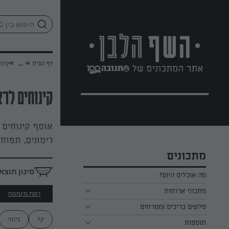
לג
אזור
וכן
חתון
»
»
דף הבית
...
קינו
קינוחים לר
אוסף קינוחים 
רימונים, תפוחי
מתכונים
סינון תוצא
מה אוכלים היום?
מתכוני ארוחות
רמת מיומנות
ארוחת בוקר
סלטים כריכים וממרחים
קל
בינוני
תוספות
ארוחת צהריים
כל הסלטים כריכים וממרחים