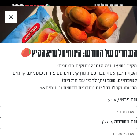
לג
אזור
וכן
חתון
»
»
דף הבית
...
קסדייה עם רוטב עגבניות וגבינת חמד
קסדייה עם רוטב עגבניות וגבינת חמד
הנבחרים של החודש: קינוחים לשיא הקיץ
המאפה המקסיקני האהוב, כאן בגרסה קלה ופשוטה, שילדים
הקיץ בשיאו, וזה הזמן למתוקים מרעננים:
יאהבו: עם רוטב עגבניות טעים וגבינת חמד שנמסה בצורה
השף הלבן אסף עבורכם מגוון קינוחים עם פירות עונתיים, קרמים
נפלאה. ארוחת ערב מהירה ומשגעת!
קטיפתיים, שגם ניתן להכין עם הילדים!
הרשמו וקבלו בכל יום מתכונים חדשים וטעימים>>
מאת: יעל גרטי
שם פרטי
(חובה)
שם משפחה
(חובה)