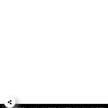
המתכונים הכי טעימים במקום אחד!
השף הלבן אסף עבורכם מתכונים חלומיים לחורף
מפנק! השאירו פרטים וקבלו מתכונים חדשים בכל
יום>>
צרפו אותי לניוזלטר
ערוצי השף
מדיניות
מפת אתר
שאלות
יצירת קשר
תנאי שימוש
פרטיות
ותשובות
הצהרת נגישות