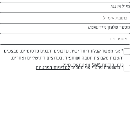
מייל
(חובה)
מספר טלפון נייד
(חובה)
צילום: אפיק גבאי
עיצוב: נועה קנריק
Opt_I
* אני מאשר קבלת דיוור ישיר, עדכונים ותכנים פרסומיים, מבצעים
והטבות מקבוצת תנובה ושותפיה, בערוצים דיגיטליים ואחרים,
(חובה)
כגון, הודעת SMS וואטסאפ, מייל
RegulationsApprove
* בהשארת פרטיי אני מסכים
למדיניות הפרטיות
.
חלבי
עד 20 דק
קלה
(חובה)
סוג מתכון
זמן הכנה
רמת מיומנות
המרכיבים ל ל-4 קסדיות, 16 משולשים: