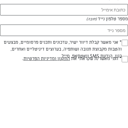
מספר טלפון נייד
(חובה)
* אני מאשר קבלת דיוור ישיר, עדכונים ותכנים פרסומיים, מבצעים
(חובה)
והטבות מקבוצת תנובה ושותפיה, בערוצים דיגיטליים ואחרים,
כגון, הודעת SMS וואטסאפ, מייל
* הנני מאשר/ת שקראתי את
התקנון ומדיניות הפרטיות
.
צילום: נמרוד סונדרס
עיצוב: נעה קנריק
(חובה)
חלבי
עד 40 דק
בינונית
סוג מתכון
זמן הכנה
רמת מיומנות