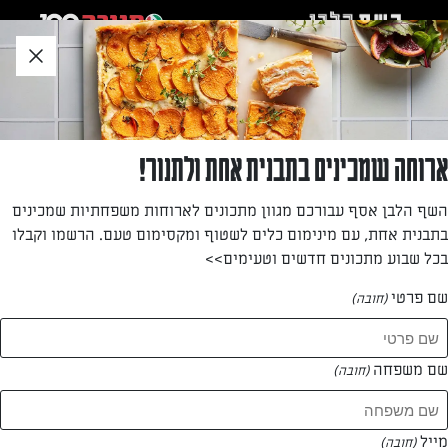
לג
אזור
וכן
חתון
»
»
דף הבית
...
קלצונה במילוי גבינות
קלצונה במילוי גבינות
ארוחה שמכינים בתבנית אחת ולתנור!
בואו לגלות איך עושים את זה נכון: מתכון קלאסי של רון יוחננוב
השף הלבן אסף עבורכם מגוון מתכונים לארוחות משפחתיות שמכינים
לקלצונה עשיר עם ממרחים, אנטיפסטי ו-5 סוגי גבינות שיוצרים
בתבנית אחת, עם מינימום כלים לשטוף ומקסימום טעם. הרשמו וקבלו
יחד שילוב טעמים מושלם.
בכל שבוע מתכונים חדשים וטעימים>>
מאת: רון יוחננוב
שם פרטי
(חובה)
שם משפחה
(חובה)
מייל
(חובה)