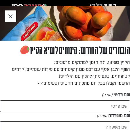
לג
אזור
וכן
חתון
»
»
דף הבית
...
קיש ברוקולי מוקרם בשמנת וגבינות
קיש ברוקולי מוקרם בשמנת וגבינות
הנבחרים של החודש: קינוחים לשיא הקיץ
מתכון קיש ברוקולי מוקרם בשמנת וגבינה צהובה מגוררת בחצי
הקיץ בשיאו, וזה הזמן למתוקים מרעננים:
שעה של עבודה, ואם כל זה לא מספיק – הקיש כשר לפסח!
השף הלבן אסף עבורכם מגוון קינוחים עם פירות עונתיים, קרמים
קטיפתיים, שגם ניתן להכין עם הילדים!
מאת: הגר בן יוסף
הרשמו וקבלו בכל יום מתכונים חדשים וטעימים>>
שם פרטי
(חובה)
שם משפחה
(חובה)