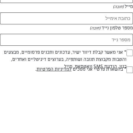
מייל
(חובה)
מספר טלפון נייד
(חובה)
Opt_I
* אני מאשר קבלת דיוור ישיר, עדכונים ותכנים פרסומיים, מבצעים
והטבות מקבוצת תנובה ושותפיה, בערוצים דיגיטליים ואחרים,
(חובה)
כגון, הודעת SMS וואטסאפ, מייל
RegulationsApprove
* בהשארת פרטיי אני מסכים
למדיניות הפרטיות
.
חלבי
עד 20 דק
בינונית
(חובה)
סוג מתכון
זמן הכנה
רמת מיומנות
המרכיבים ל 8 מנות/ תבנית בקוטר 26 ס"מ: