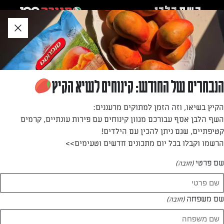
לג
אזור
וכן
חתון
»
»
דף הבית
...
מאפה גבינות וקישואים
מאפה גבינות וקישואים
הנבחרים של החודש: קינוחים לשיא הקיץ
מאפה שיכול להיות תוספת נהדרת או מנה בפני עצמה
הקיץ בשיאו, וזה הזמן למתוקים מרעננים:
השף הלבן אסף עבורכם מגוון קינוחים עם פירות עונתיים, קרמים
מאת: עורך השף הלבן
קטיפתיים, שגם ניתן להכין עם הילדים!
הרשמו וקבלו בכל יום מתכונים חדשים וטעימים>>
שם פרטי
(חובה)
שם משפחה
(חובה)