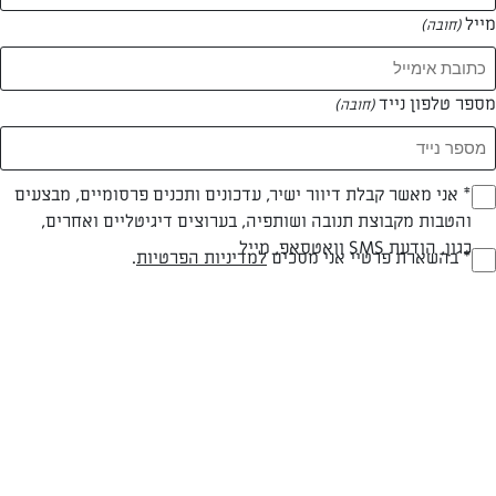
מייל
(חובה)
מספר טלפון נייד
(חובה)
Opt_I
* אני מאשר קבלת דיוור ישיר, עדכונים ותכנים פרסומיים, מבצעים
והטבות מקבוצת תנובה ושותפיה, בערוצים דיגיטליים ואחרים,
(חובה)
כגון, הודעת SMS וואטסאפ, מייל
חלבי
עד 20 דק
בינונית
RegulationsApprove
* בהשארת פרטיי אני מסכים
למדיניות הפרטיות
.
(חובה)
סוג מתכון
זמן הכנה
רמת מיומנות
המרכיבים ל 12 מנות:
חבילת בצק עלים צרפתי מרודד (1 ק"ג) מופשר