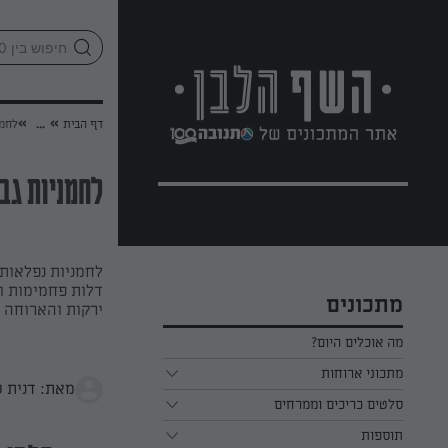
לג
אזור
וכן
חתון
»
»
דף הבית
...
לחמנ
לחמניות גב
לחמניות נפלאות,
מתכונים
ירקות והארוחה 
מה אוכלים היום?
מתכוני ארוחות
מאת: דנית ס
ארוחת בוקר
סלטים כריכים וממרחים
תוספות
ארוחת צהריים
כל הסלטים כריכים וממרחים