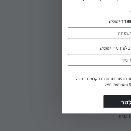
ם, ומניחים
פחה
(חובה)
עד
ים את
לפון נייד
(חובה)
בשים,
ים, מבצעים והטבות מקבוצת תנובה
מעבירים את הבצק ללוח חיתוך גדול או למשטח סיליקון, לשים לבצק חלק, וצרים גליל באורך 25
דרים את
 במדף
תאימות
 בבית,