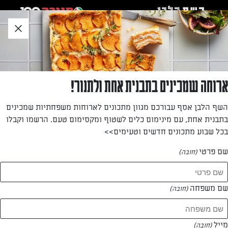
לג
אזור
וכן
חתון
»
»
דף הבית
...
לחם אגוזים ללא גלוטן וללא שמרים
לחם אגוזים ללא גלוטן וללא שמרים
ארוחה שמכינים בתבנית אחת ולתנור!
למרות שהוא ללא גלוטן יש לו קראסט נהדר, מרקם של לחם כפרי
השף הלבן אסף עבורכם מגוון מתכונים לארוחות משפחתיות שמכינים
וטעם משובח. אל תבהלו מרשימת המרכיבים – את כולם תוכלו
בתבנית אחת, עם מינימום כלים לשטוף ומקסימום טעם. הרשמו וקבלו
למצוא בסופר.
בכל שבוע מתכונים חדשים וטעימים>>
מאת: נעמה רן
שם פרטי
(חובה)
שם משפחה
(חובה)
מייל
(חובה)