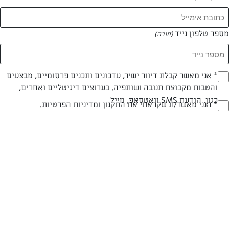
מספר טלפון נייד
(חובה)
* אני מאשר קבלת דיוור ישיר, עדכונים ותכנים פרסומיים, מבצעים
(חובה)
והטבות מקבוצת תנובה ושותפיה, בערוצים דיגיטליים ואחרים,
כגון, הודעת SMS וואטסאפ, מייל
* הנני מאשר/ת שקראתי את
התקנון ומדיניות הפרטיות
.
צילום: נעמה רן
(חובה)
פרווה
עד 40 דק
בינונית
סוג מתכון
זמן הכנה
רמת מיומנות