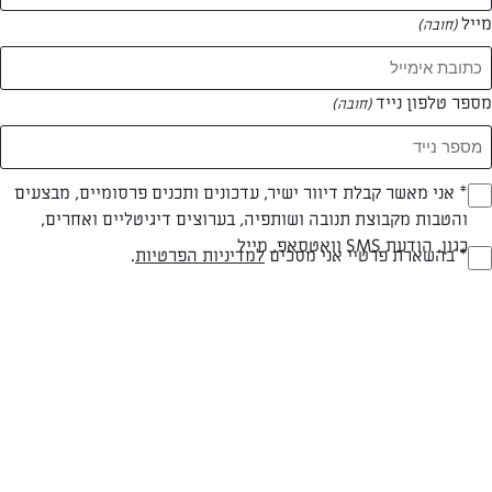
מייל
(חובה)
מספר טלפון נייד
(חובה)
Opt_I
* אני מאשר קבלת דיוור ישיר, עדכונים ותכנים פרסומיים, מבצעים
והטבות מקבוצת תנובה ושותפיה, בערוצים דיגיטליים ואחרים,
(חובה)
כגון, הודעת SMS וואטסאפ, מייל
RegulationsApprove
* בהשארת פרטיי אני מסכים
למדיניות הפרטיות
.
(חובה)
צילום: דן פרץ (סטילס)
עיצוב: נורית קריב (סטילס)
חלבי
עד 40 דק
קשה
סוג מתכון
זמן הכנה
רמת מיומנות