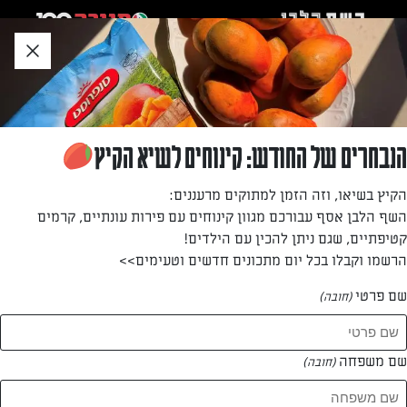
לג
אזור
וכן
חתון
»
»
דף הבית
...
חלת הפתעות: חלת כדורים במילוי גבינות ושום
חלת הפתעות: חלת כדורים במילוי גבינות ושום
הנבחרים של החודש: קינוחים לשיא הקיץ
השנה משדרגים את שולחן החג עם חלת כדורים מרשימה
הקיץ בשיאו, וזה הזמן למתוקים מרעננים:
שממולאת בהמון גבינות טובות! מתכון של אפרת ליכטנשטט
השף הלבן אסף עבורכם מגוון קינוחים עם פירות עונתיים, קרמים
מתוך חוברת שבועות שלא כדאי לוותר עליו
קטיפתיים, שגם ניתן להכין עם הילדים!
הרשמו וקבלו בכל יום מתכונים חדשים וטעימים>>
מאת: אפרת ליכטנשטט
שם פרטי
(חובה)
שם משפחה
(חובה)