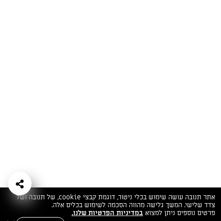
המתכונים הכי טעימים במקום אחד!
השף הלבן אסף עבורכם מתכונים חלומיים לחורף
מפנק! השאירו פרטים וקבלו מתכונים חדשים בכל
יום>>
צרפו אותי לניוזלטר
ערוצי השף
מדיניות
מפת אתר
שאלות
יצירת קשר
תנאי שימוש
פרטיות
ותשובות
הצהרת נגישות
אתר תנובה עושה שימוש בכלי ניטור, דוגמת קבצי cookie, של תנובה ושל
צדד שלישי. המשך גלישה מהווה הסכמה לשימוש בכלים אלה.
פרטים נוספים ניתן למצוא
במדיניות הפרטיות שלנו.