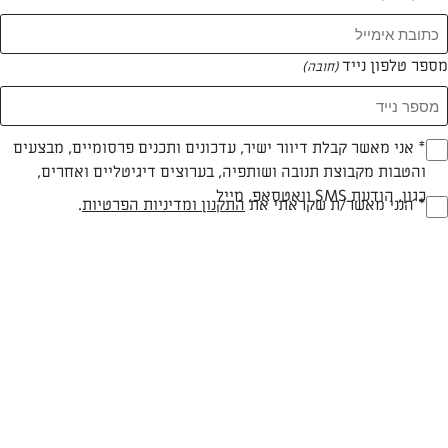
מספר טלפון נייד
(חובה)
* אני מאשר קבלת דיוור ישיר, עדכונים ותכנים פרסומיים, מבצעים
(חובה)
צילום: יהודה סלומון
עיצוב: יהודה סלומון
והטבות מקבוצת תנובה ושותפיה, בערוצים דיגיטליים ואחרים,
כגון, הודעת SMS וואטסאפ, מייל
* הנני מאשר/ת שקראתי את
התקנון ומדיניות הפרטיות
.
(חובה)
חלבי
עד 40 דק
בינונית
סוג מתכון
זמן הכנה
רמת מיומנות
המרכיבים ל 30 יחידות: