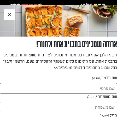
לג
אזור
וכן
חתון
»
»
דף הבית
...
אוזני המן במילוי בטטה
אוזני המן במילוי בטטה
ארוחה שמכינים בתבנית אחת ולתנור!
לא רק אוזני המן מתוקות! קבלו אוזני המן מלוחות, שאי אפשר
השף הלבן אסף עבורכם מגוון מתכונים לארוחות משפחתיות שמכינים
להפסיק לאכול. הבצק פשוט נפלא – פריך ואוורירי גם יחד,
בתבנית אחת, עם מינימום כלים לשטוף ומקסימום טעם. הרשמו וקבלו
ומתובל בעדינות בפרמזן ובקימל
בכל שבוע מתכונים חדשים וטעימים>>
מאת: דנית סלומון
שם פרטי
(חובה)
שם משפחה
(חובה)
מייל
(חובה)