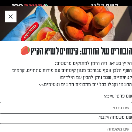
לג
אזור
וכן
חתון
חזרה לעמוד הבית
הנבחרים של החודש: קינוחים לשיא הקיץ
תומר תומס
הקיץ בשיאו, וזה הזמן למתוקים מרעננים:
השף הלבן אסף עבורכם מגוון קינוחים עם פירות עונתיים, קרמים
קטיפתיים, שגם ניתן להכין עם הילדים!
הרשמו וקבלו בכל יום מתכונים חדשים וטעימים>>
שם פרטי
(חובה)
תומר תומס
המתכונים של
שם משפחה
(חובה)
2 מתכונים