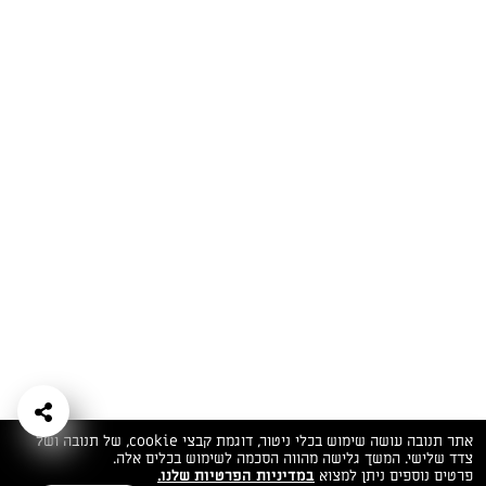
המתכונים הכי טעימים במקום אחד!
השף הלבן אסף עבורכם מתכונים חלומיים לחורף
מפנק! השאירו פרטים וקבלו מתכונים חדשים בכל
יום>>
צרפו אותי לניוזלטר
ערוצי השף
מדיניות
מפת אתר
שאלות
יצירת קשר
תנאי שימוש
פרטיות
ותשובות
הצהרת נגישות
אתר תנובה עושה שימוש בכלי ניטור, דוגמת קבצי cookie, של תנובה ושל
צדד שלישי. המשך גלישה מהווה הסכמה לשימוש בכלים אלה.
פרטים נוספים ניתן למצוא
במדיניות הפרטיות שלנו.