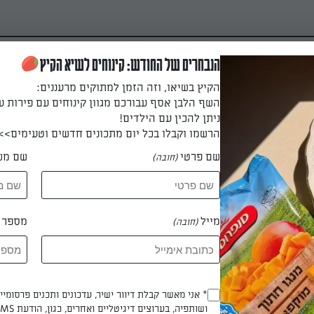
הנבחרים של החודש: קינוחים לשיא הקיץ
הקיץ בשיאו, וזה הזמן למתוקים מרעננים:
השף הלבן אסף עבורכם מגוון קינוחים עם פירות ע
ניתן להכין עם הילדים!
הרשמו וקבלו בכל יום מתכונים חדשים וטעימים>>
שם פרטי
שם מש
(חובה)
עוני
טעימה ומיוחדת לשעות הערב.
מייל
מספר ט
(חובה)
לט עלים רענן
Opt_In
* אני מאשר קבלת דיוור ישיר, עדכונים ותכנים פרסומי
 תאיר בשור-לוץ
ושותפיה, בערוצים דיגיטליים ואחרים, כגון, הודעת SMS וואטסאפ, מייל
(חובה)