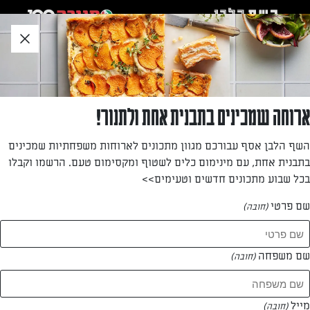
לג
אזור
וכן
חתון
חזרה לעמוד הבית
ארוחה שמכינים בתבנית אחת ולתנור!
שף עומר מילר
השף הלבן אסף עבורכם מגוון מתכונים לארוחות משפחתיות שמכינים
בתבנית אחת, עם מינימום כלים לשטוף ומקסימום טעם. הרשמו וקבלו
—
בכל שבוע מתכונים חדשים וטעימים>>
שם פרטי
(חובה)
שף עומר מילר
המתכונים של
שם משפחה
(חובה)
16 מתכונים
מייל
(חובה)