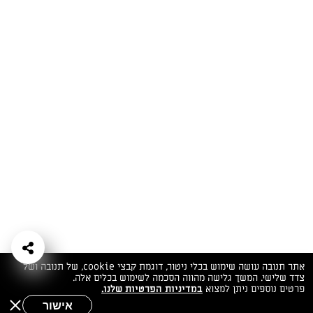
המתכונים הכי טעימים במקום אחד!
השף הלבן אסף עבורכם מתכונים חלומיים לחורף
מפנק! השאירו פרטים וקבלו מתכונים חדשים בכל
יום>>
צרפו אותי לניוזלטר
ערוצי השף
מדיניות
מפת אתר
שאלות
יצירת קשר
תנאי שימוש
פרטיות
ותשובות
הצהרת נגישות
אתר תנובה עושה שימוש בכלי ניטור, דוגמת קבצי cookie, של תנובה ושל
צדד שלישי. המשך גלישה מהווה הסכמה לשימוש בכלים אלה.
פרטים נוספים ניתן למצוא
במדיניות הפרטיות שלנו.
אישור
שאלות לשף
חיפוש
תפריט