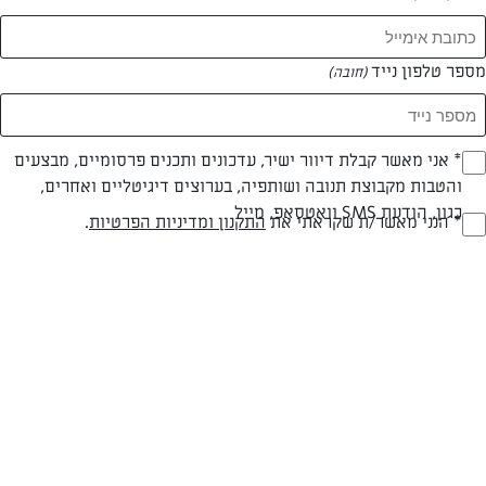
מספר טלפון נייד
(חובה)
* אני מאשר קבלת דיוור ישיר, עדכונים ותכנים פרסומיים, מבצעים
(חובה)
והטבות מקבוצת תנובה ושותפיה, בערוצים דיגיטליים ואחרים,
כגון, הודעת SMS וואטסאפ, מייל
* הנני מאשר/ת שקראתי את
התקנון ומדיניות הפרטיות
.
(חובה)
סלט בורגול על מצע סויה בסגנון גבינה לבנה
סלט בסגנון טאבולה עם הרבה עשבי תיבול מרעננים, מוגש על בסיס נפלא
של סויה בסגנון גבינה לבנה