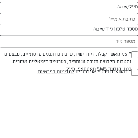
מייל
(חובה)
מספר טלפון נייד
(חובה)
Opt_I
* אני מאשר קבלת דיוור ישיר, עדכונים ותכנים פרסומיים, מבצעים
והטבות מקבוצת תנובה ושותפיה, בערוצים דיגיטליים ואחרים,
(חובה)
כגון, הודעת SMS וואטסאפ, מייל
RegulationsApprove
* בהשארת פרטיי אני מסכים
למדיניות הפרטיות
.
עוגת תותים
(חובה)
עוגת גבינה עם קרם קצפת ותותים מרשימה וממכרת במרקם אווירירי וקליל
שתוכלו להכין בפחות משעה של עבודה ותתאים במיוחד אם אתם מארחים
המאמרים של ניקי כהן