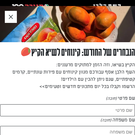
לג
אזור
וכן
חתון
חזרה לעמוד הבית
הנבחרים של החודש: קינוחים לשיא הקיץ
ניקי כהן
הקיץ בשיאו, וזה הזמן למתוקים מרעננים:
השף הלבן אסף עבורכם מגוון קינוחים עם פירות עונתיים, קרמים
—
קטיפתיים, שגם ניתן להכין עם הילדים!
הרשמו וקבלו בכל יום מתכונים חדשים וטעימים>>
שם פרטי
(חובה)
ניקי כהן
המתכונים של
שם משפחה
(חובה)
1 מתכונים