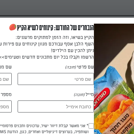
הנבחרים של החודש: קינוחים לשיא הקיץ
הקיץ בשיאו, וזה הזמן למתוקים מרעננים:
השף הלבן אסף עבורכם מגוון קינוחים עם פירות ע
ניתן להכין עם הילדים!
הרשמו וקבלו בכל יום מתכונים חדשים וטעימים>>
שם פרטי
שם מש
(חובה)
ם, סלרי וקוטג' דיאטטית
לת הכנה שהיא פשוט חגיגה לחיך
מייל
מספר ט
(חובה)
קלוריות
Opt_In
* אני מאשר קבלת דיוור ישיר, עדכונים ותכנים פרסומי
 מעיין רזון
ושותפיה, בערוצים דיגיטליים ואחרים, כגון, הודעת SMS וואטסאפ, מייל
(חובה)