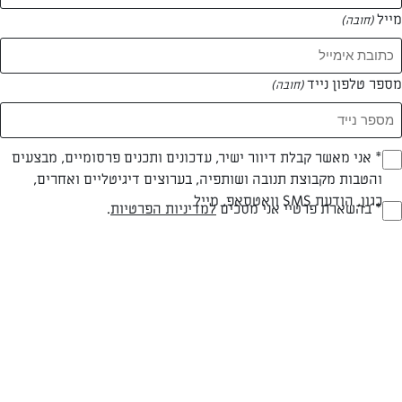
מייל
(חובה)
מספר טלפון נייד
(חובה)
Opt_I
* אני מאשר קבלת דיוור ישיר, עדכונים ותכנים פרסומיים, מבצעים
והטבות מקבוצת תנובה ושותפיה, בערוצים דיגיטליים ואחרים,
(חובה)
כגון, הודעת SMS וואטסאפ, מייל
RegulationsApprove
* בהשארת פרטיי אני מסכים
למדיניות הפרטיות
.
סלט פסטה צבעוני
(חובה)
סלט פסטה עם גבינה ואנשובי