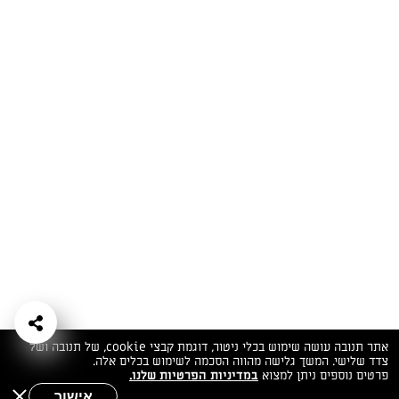
המתכונים הכי טעימים במקום אחד!
השף הלבן אסף עבורכם מתכונים חלומיים לחורף
מפנק! השאירו פרטים וקבלו מתכונים חדשים בכל
יום>>
צרפו אותי לניוזלטר
ערוצי השף
מדיניות
מפת אתר
שאלות
יצירת קשר
תנאי שימוש
פרטיות
ותשובות
הצהרת נגישות
אתר תנובה עושה שימוש בכלי ניטור, דוגמת קבצי cookie, של תנובה ושל
צדד שלישי. המשך גלישה מהווה הסכמה לשימוש בכלים אלה.
פרטים נוספים ניתן למצוא
במדיניות הפרטיות שלנו.
אישור