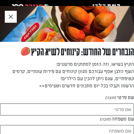
לג
אזור
וכן
חתון
חזרה לעמוד הבית
הנבחרים של החודש: קינוחים לשיא הקיץ
לירן באומה
הקיץ בשיאו, וזה הזמן למתוקים מרעננים:
השף הלבן אסף עבורכם מגוון קינוחים עם פירות עונתיים, קרמים
—
קטיפתיים, שגם ניתן להכין עם הילדים!
הרשמו וקבלו בכל יום מתכונים חדשים וטעימים>>
שם פרטי
(חובה)
לירן באומה
המתכונים של
שם משפחה
(חובה)
2 מתכונים