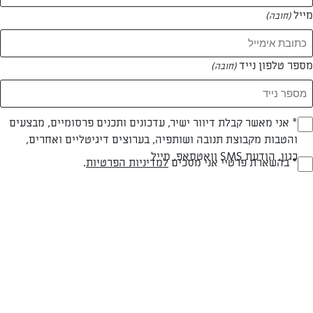
מייל
(חובה)
מספר טלפון נייד
(חובה)
Opt_I
* אני מאשר קבלת דיוור ישיר, עדכונים ותכנים פרסומיים, מבצעים
והטבות מקבוצת תנובה ושותפיה, בערוצים דיגיטליים ואחרים,
(חובה)
כגון, הודעת SMS וואטסאפ, מייל
RegulationsApprove
* בהשארת פרטיי אני מסכים
למדיניות הפרטיות
.
פשטידת מקרוני
(חובה)
פשטידת מקרוני
המאמרים של לימור גבאי
0 מאמרים