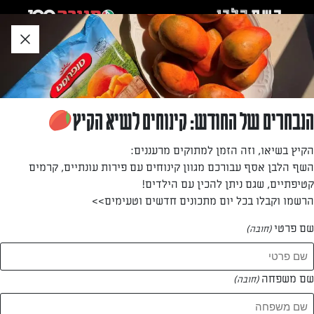
לג
אזור
וכן
חתון
חזרה לעמוד הבית
הנבחרים של החודש: קינוחים לשיא הקיץ
לימור גבאי
הקיץ בשיאו, וזה הזמן למתוקים מרעננים:
השף הלבן אסף עבורכם מגוון קינוחים עם פירות עונתיים, קרמים
—
קטיפתיים, שגם ניתן להכין עם הילדים!
הרשמו וקבלו בכל יום מתכונים חדשים וטעימים>>
שם פרטי
(חובה)
לימור גבאי
המתכונים של
שם משפחה
(חובה)
1 מתכונים