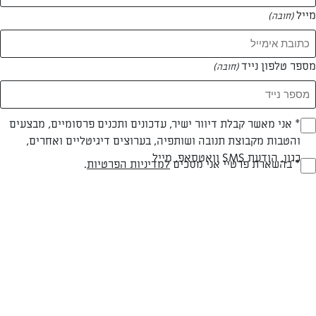
מייל
(חובה)
מספר טלפון נייד
(חובה)
Opt_I
* אני מאשר קבלת דיוור ישיר, עדכונים ותכנים פרסומיים, מבצעים
והטבות מקבוצת תנובה ושותפיה, בערוצים דיגיטליים ואחרים,
(חובה)
כגון, הודעת SMS וואטסאפ, מייל
RegulationsApprove
* בהשארת פרטיי אני מסכים
למדיניות הפרטיות
.
בראוניז עם אגוזים
(חובה)
מתכון פשוט ומהיר לבראוניז טעימים וממכרים.