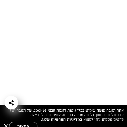
המתכונים הכי טעימים במקום אחד!
השף הלבן אסף עבורכם מתכונים חלומיים לחורף
מפנק! השאירו פרטים וקבלו מתכונים חדשים בכל
יום>>
צרפו אותי לניוזלטר
ערוצי השף
מדיניות
מפת אתר
שאלות
יצירת קשר
תנאי שימוש
פרטיות
ותשובות
הצהרת נגישות
אתר תנובה עושה שימוש בכלי ניטור, דוגמת קבצי cookie, של תנובה ושל
צדד שלישי. המשך גלישה מהווה הסכמה לשימוש בכלים אלה.
פרטים נוספים ניתן למצוא
במדיניות הפרטיות שלנו.
אישור