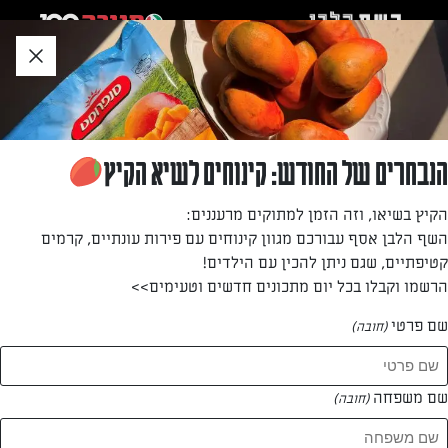
לג
אזור
וכן
חתון
חזרה לעמוד הבית
הנבחרים של החודש: קינוחים לשיא הקיץ
יובל רבינוביץ
הקיץ בשיאו, וזה הזמן למתוקים מרעננים:
השף הלבן אסף עבורכם מגוון קינוחים עם פירות עונתיים, קרמים
—
קטיפתיים, שגם ניתן להכין עם הילדים!
הרשמו וקבלו בכל יום מתכונים חדשים וטעימים>>
שם פרטי
(חובה)
יובל רבינוביץ
המתכונים של
שם משפחה
(חובה)
2 מתכונים