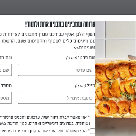
ארוחה שמכינים בתבנית אחת ולתנור!
השף הלבן אסף עבורכם מגוון מתכונים לארוחות 
עם מינימום כלים לשטוף ומקסימום טעם. הרשמו ו
וטעימים>>
שם פרטי
שם מש
(חובה)
מייל
מספר ט
(חובה)
ם אתשוקולד והחמאה (יש להיזהר לא לשרוף את השוקולד)
* אני מאשר קבלת דיוור ישיר, עדכונים ותכנים פרסומי
(חובה)
ת הסוכר ובוחשים היטב עד שהסוכר נמס ומכבים את האש.
ושותפיה, בערוצים דיגיטליים ואחרים, כגון, הודעת SMS וואטסאפ, מייל
* הנני מאשר/ת שקראתי את
התקנון ומדיניות הפרטיות
(חובה)