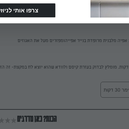
מצרכים (למעט האגוזים)ובוחשים היטב.
אפיה מלבנית מרופדת בנייר אפייהומפזרים מעל את האגוזים
ופים כ-25-30 דקות. מומלץ לבדוק בעזרת קיסם ולוודא שהוא יוצא לח במקצת- זה ה
 דקות
הכנת? כאן מדרגים