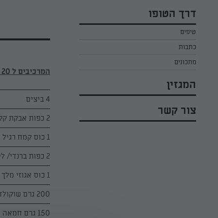
כל הקינוחים לפסח
אפרת ליכטנשטט
דרך הטופו
סלטים לפסח
קארין בנולול
טיפים
עוגיות לפסח
מירי כהן
כתבות
רובי מיכאל
מתכונים
המרכיבים ל 20 מנות / תבנית אפיה מלבנית:
המגזין
4 ביצים
צור קשר
2 כפות אבקת קקאו
1 כוס קמח רגיל
2 כפות ברנדי/ ליקר/ קוניאק (לא חובה)
1 כוס אגוזי מלך קצוצים
200 גרם שוקולד מריר
150 גרם חמאה