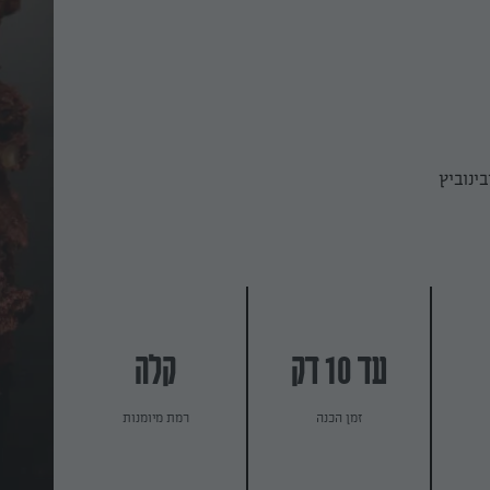
ינוביץ
עד 10 דק
קלה
זמן הכנה
רמת מיומנות