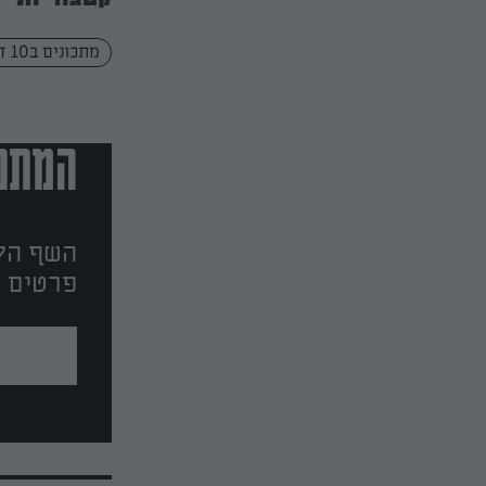
מתכונים ב10 דקות
המתכו
השף הלב
פרטים ו