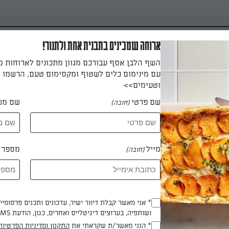
ארוחה שמכינים בתבנית אחת ולתנור!
השף הלבן אסף עבורכם מגוון מתכונים לארוחות 
עם מינימום כלים לשטוף ומקסימום טעם. הרשמו ו
וטעימים>>
שם פרטי
שם מש
(חובה)
של פולים
מייל
מספר ט
(חובה)
ת, הפול מעשיר את המנה וכל מה
ה ברוטב ולהתענג מכל ביס.
* אני מאשר קבלת דיוור ישיר, עדכונים ותכנים פרסומי
(חובה)
ושותפיה, בערוצים דיגיטליים ואחרים, כגון, הודעת SMS וואטסאפ, מייל
 דנה אלמוסני
* הנני מאשר/ת שקראתי את
התקנון ומדיניות הפרטיות
(חובה)