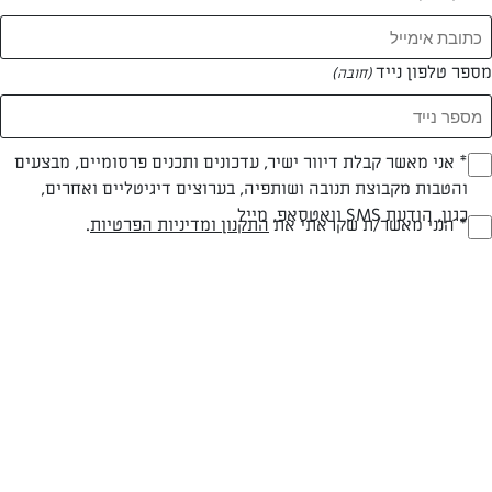
מספר טלפון נייד
(חובה)
* אני מאשר קבלת דיוור ישיר, עדכונים ותכנים פרסומיים, מבצעים
(חובה)
והטבות מקבוצת תנובה ושותפיה, בערוצים דיגיטליים ואחרים,
כגון, הודעת SMS וואטסאפ, מייל
* הנני מאשר/ת שקראתי את
התקנון ומדיניות הפרטיות
.
(חובה)
עוגת סברינה חלבית
הכנהת סברינה קלסית, שלב שלב
המאמרים של אילנה קלימיאן
0 מאמרים