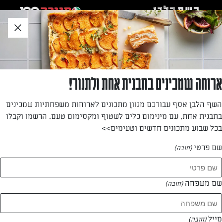
לג
אזור
וכן
חתון
חזרה לעמוד הבית
ארוחה שמכינים בתבנית אחת ולתנור!
אילנה קלימיאן
השף הלבן אסף עבורכם מגוון מתכונים לארוחות משפחתיות שמכינים
בתבנית אחת, עם מינימום כלים לשטוף ומקסימום טעם. הרשמו וקבלו
—
בכל שבוע מתכונים חדשים וטעימים>>
שם פרטי
(חובה)
אילנה קלימיאן
המתכונים של
שם משפחה
(חובה)
1 מתכונים
מייל
(חובה)