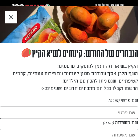
לג
אזור
וכן
חתון
»
»
דף הבית
...
שישה קינוחים שאי אפשר לסרב להם
שישה קינוחים שאי אפשר לסרב להם
הנבחרים של החודש: קינוחים לשיא הקיץ
מאת: עורך השף הלבן
הקיץ בשיאו, וזה הזמן למתוקים מרעננים:
השף הלבן אסף עבורכם מגוון קינוחים עם פירות עונתיים, קרמים
קטיפתיים, שגם ניתן להכין עם הילדים!
הרשמו וקבלו בכל יום מתכונים חדשים וטעימים>>
שם פרטי
(חובה)
שם משפחה
(חובה)