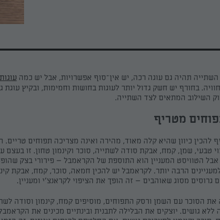
השתייה תהיה גם עוגה רכה, יש
אין־סוף
אפשרויות, אבל יש כמה
עוגות
וויה.
בחורף יש חשק גדול יותר לעוגות בחושות וחמימות, ובקיץ עוגת גב
יוק השילוב המתאים לצד השתייה.
וחים
מטריף
ף להכין כיוון שהיא קלה מאוד, מהירה ואינה מצריכה תפוחים טריים. ה
וי טבעי, שמן, קמח, אבקת סודה לשתייה, סוכר וקינמון טחון. זו בעצם ע
אבל הטוויסט המעניין הוא התוספת של
הקראמבל
–
פירורי בצק שהופכ
עניינים הרבה יותר.
לקראמבל
יש להכין חמאה, סוכר, קמח
, אבקת קינמ
ם
גרוסים
מסוג שאוהבים
–
זה הופך את הציפוי
לקראנצ'י
ו
מעניין
.
את הסוכר עם השמן ורסק התפוחים
, מוסיפים קמח, קינמון וסודה לשת
ללא גושים. יוצקים את הבלילה לתבנית ובינתיים מכינים את
הקראמבל