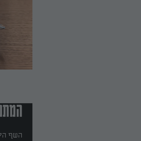
המתכו
השף הלב