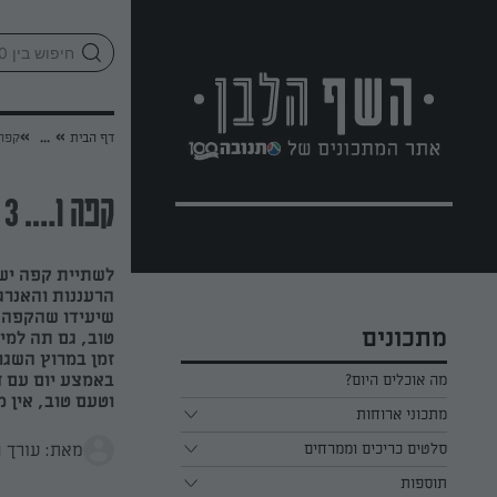
לג
אזור
וכן
חתון
»
»
דף הבית
...
קפה ו…. 3 עו
קפה ו…. 3 עוגות שהולכות איתו
לשתיית קפה יש 
הרעננות והאנרג
שיעידו שהקפה ל
מתכונים
טוב, גם תה למ
זמן במרוץ השגר
באמצע יום עם 
מה אוכלים היום?
וטעם טוב, אין מ
מתכוני ארוחות
מאת: עורך 
ארוחת בוקר
סלטים כריכים וממרחים
תוספות
ארוחת צהריים
כל הסלטים כריכים וממרחים