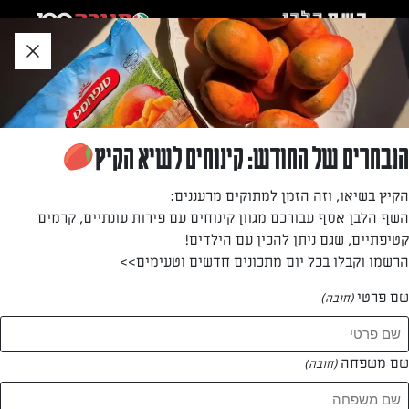
לג
אזור
וכן
חתון
»
»
דף הבית
...
פיצה ביתית בכל הטעמים
פיצה ביתית בכל הטעמים
הנבחרים של החודש: קינוחים לשיא הקיץ
מאת: עורך השף הלבן
הקיץ בשיאו, וזה הזמן למתוקים מרעננים:
השף הלבן אסף עבורכם מגוון קינוחים עם פירות עונתיים, קרמים
קטיפתיים, שגם ניתן להכין עם הילדים!
הרשמו וקבלו בכל יום מתכונים חדשים וטעימים>>
שם פרטי
(חובה)
שם משפחה
(חובה)