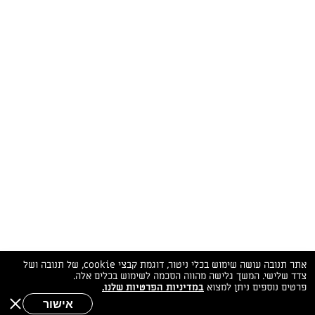
המתכונים הכי טעימים במקום אחד!
השף הלבן אסף עבורכם מתכונים חלומיים לחורף
מפנק! השאירו פרטים וקבלו מתכונים חדשים בכל
יום>>
צרפו אותי לניוזלטר
ערוצי השף
מדיניות
מפת אתר
שאלות
יצירת קשר
תנאי שימוש
פרטיות
ותשובות
הצהרת נגישות
אתר תנובה עושה שימוש בכלי ניטור, דוגמת קבצי cookie, של תנובה ושל
צדד שלישי. המשך גלישה מהווה הסכמה לשימוש בכלים אלה.
פרטים נוספים ניתן למצוא
במדיניות הפרטיות שלנו.
אישור
שאלות לשף
חיפוש
תפריט